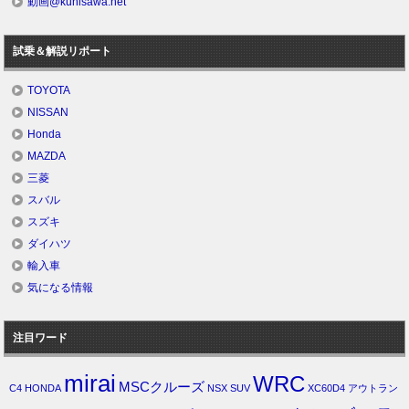
動画@kunisawa.net
試乗＆解説リポート
TOYOTA
NISSAN
Honda
MAZDA
三菱
スバル
スズキ
ダイハツ
輸入車
気になる情報
注目ワード
mirai
WRC
MSCクルーズ
C4
HONDA
NSX
SUV
XC60D4
アウトラン