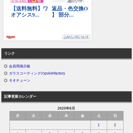
リンク
会員用掲示板
ガラスコーティングのpolishfactory
ネオチューン
記事更新カレンダー
2020年8月
月
火
水
木
金
土
日
1
2