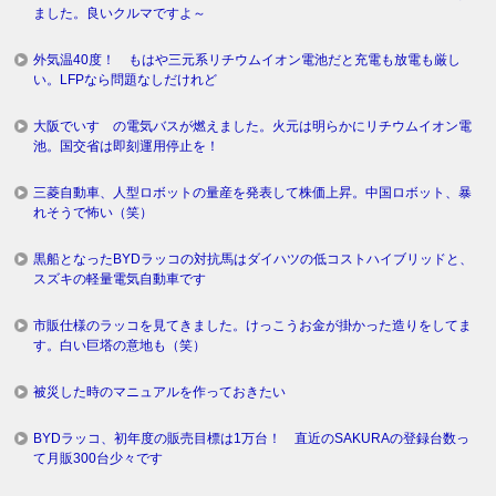
ました。良いクルマですよ～
外気温40度！ もはや三元系リチウムイオン電池だと充電も放電も厳し
い。LFPなら問題なしだけれど
大阪でいすゞの電気バスが燃えました。火元は明らかにリチウムイオン電
池。国交省は即刻運用停止を！
三菱自動車、人型ロボットの量産を発表して株価上昇。中国ロボット、暴
れそうで怖い（笑）
黒船となったBYDラッコの対抗馬はダイハツの低コストハイブリッドと、
スズキの軽量電気自動車です
市販仕様のラッコを見てきました。けっこうお金が掛かった造りをしてま
す。白い巨塔の意地も（笑）
被災した時のマニュアルを作っておきたい
BYDラッコ、初年度の販売目標は1万台！ 直近のSAKURAの登録台数っ
て月販300台少々です