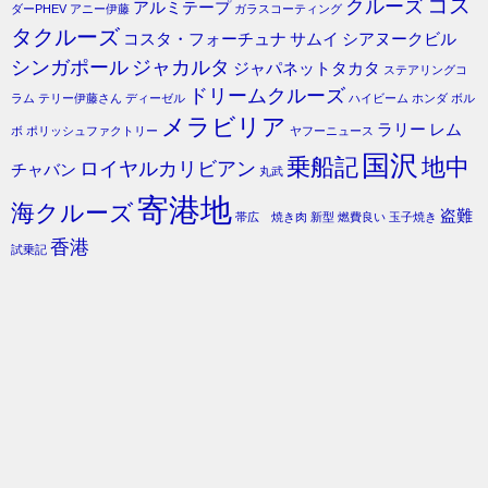
コス
クルーズ
アルミテープ
ダーPHEV
アニー伊藤
ガラスコーティング
タクルーズ
コスタ・フォーチュナ
サムイ
シアヌークビル
シンガポール
ジャカルタ
ジャパネットタカタ
ステアリングコ
ドリームクルーズ
ラム
テリー伊藤さん
ディーゼル
ハイビーム
ホンダ
ボル
メラビリア
ラリー
レム
ボ
ポリッシュファクトリー
ヤフーニュース
国沢
乗船記
地中
ロイヤルカリビアン
チャバン
丸武
寄港地
海クルーズ
盗難
帯広 焼き肉
新型
燃費良い
玉子焼き
香港
試乗記