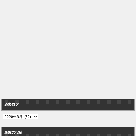
過去ログ
過
去
ロ
最近の投稿
グ