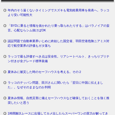
年内のそう遠くないタイミングでスズキも電気軽乗用車を発表へ。ラッコ
より安い可能性大
「BYDに乗ると情報を抜かれたり乗っ取られたりする」はパラノイアの妄
言。心配ならシム抜けばOK
認証問題で自動車業界いじめに終始した国交省、羽田空港危険ニアミス対
応で航空業界の評価もガタ落ち
ラッコで最も評価すべき点は安全性。リアシートベルト、きっちりプリテ
ン付きが全グレード標準装備
夏休みに被災した時のセーフハウスを考える。その２
ラッコのテッパン問題、田川さんに聞いたら「翌日に中国に伝えまし
た」。なぜそのままなのか判明
夏休み情報。自然災害に備えセーフハウスなど確保しておくことを強く推
奨したいと思う
1時間耐久レースに出場してカメ出したらスーパーワンの実力が解ってき