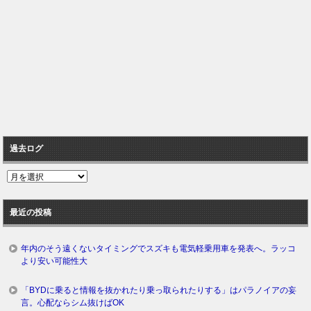
過去ログ
過
去
ロ
最近の投稿
グ
年内のそう遠くないタイミングでスズキも電気軽乗用車を発表へ。ラッコ
より安い可能性大
「BYDに乗ると情報を抜かれたり乗っ取られたりする」はパラノイアの妄
言。心配ならシム抜けばOK