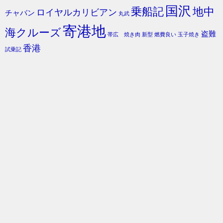
国沢
乗船記
地中
ロイヤルカリビアン
チャバン
丸武
寄港地
海クルーズ
盗難
帯広 焼き肉
新型
燃費良い
玉子焼き
香港
試乗記