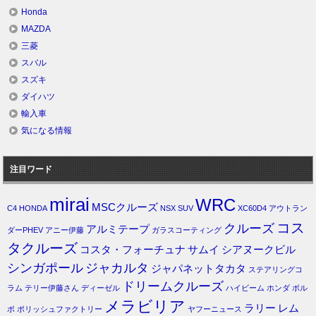
Honda
MAZDA
三菱
スバル
スズキ
ダイハツ
輸入車
気になる情報
注目ワード
mirai
WRC
MSCクルーズ
C4
HONDA
NSX
SUV
XC60D4
アウトラン
コス
クルーズ
アルミテープ
ダーPHEV
アニー伊藤
ガラスコーティング
タクルーズ
コスタ・フォーチュナ
サムイ
シアヌークビル
シンガポール
ジャカルタ
ジャパネットタカタ
ステアリングコ
ドリームクルーズ
ラム
テリー伊藤さん
ディーゼル
ハイビーム
ホンダ
ボル
メラビリア
ラリー
レム
ボ
ポリッシュファクトリー
ヤフーニュース