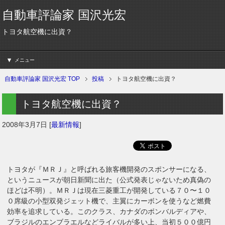
自動車評論家 国沢光宏
トヨタ航空機に出資？
メニュー
自動車評論家 国沢光宏 TOP
投稿
トヨタ航空機に出資？
トヨタ航空機に出資？
2008年3月7日
[
最新情報
]
トヨタが『ＭＲＪ』と呼ばれる旅客機開発のスポンサーになる、
というニュースが朝日新聞に出た（公式発表じゃないため真偽の
ほどは不明）。ＭＲＪは現在三菱重工が開発している７０〜１０
０席級の小型双発ジェット機で、主翼にカーボンを使うなど燃費
効率を追求している。このクラス、カナダのボンバルディアや、
ブラジルのエンブラエルなどライバルが多い上、当初５００億円