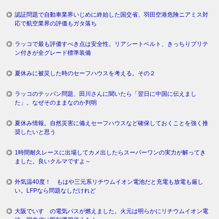
認証問題で自動車業界いじめに終始した国交省、羽田空港危険ニアミス対
応で航空業界の評価もガタ落ち
ラッコで最も評価すべき点は安全性。リアシートベルト、きっちりプリテ
ン付きが全グレード標準装備
夏休みに被災した時のセーフハウスを考える。その２
ラッコのテッパン問題、田川さんに聞いたら「翌日に中国に伝えまし
た」。なぜそのままなのか判明
夏休み情報。自然災害に備えセーフハウスなど確保しておくことを強く推
奨したいと思う
1時間耐久レースに出場してカメ出したらスーパーワンの実力が解ってき
ました。良いクルマですよ～
外気温40度！ もはや三元系リチウムイオン電池だと充電も放電も厳し
い。LFPなら問題なしだけれど
大阪でいすゞの電気バスが燃えました。火元は明らかにリチウムイオン電