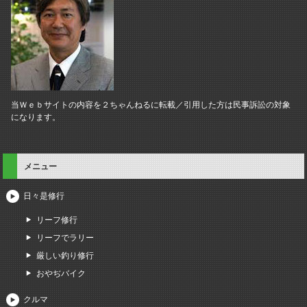
当Ｗｅｂサイトの内容を２ちゃんねるに転載／引用した方は民事訴訟の対象
になります。
メニュー
日々是修行
リーフ修行
リーフでラリー
厳しい釣り修行
おやぢバイク
クルマ