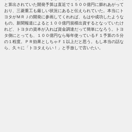
と算出されていた開発予算は直近で１５００億円に膨れあがって
おり、三菱重工も厳しい状況にあると伝えられていた。本当にト
ヨタがＭＲＪの開発に参画してくれれば、もはや成功したような
もの。新聞報道によると１００億円規模出資するとなっていたけ
れど、トヨタの資本が入れば資金調達だって簡単になろう。トヨ
タ側にとっても、１００億円なら毎年使っているＦ１予算の５分
の１程度。ＰＲ効果としちゃＦ１以上だと思う。もし本当の話な
ら、久々に「トヨタえらい！」と手放しで言いたい。