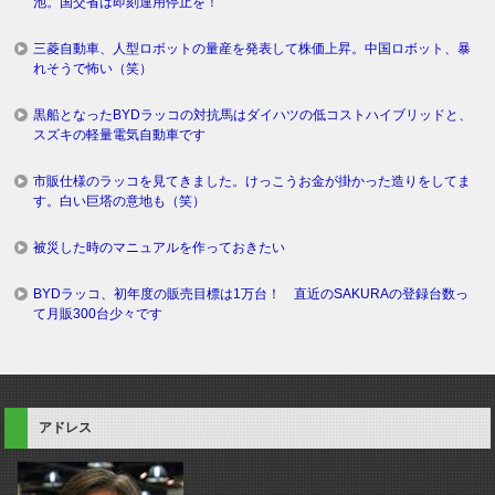
池。国交省は即刻運用停止を！
三菱自動車、人型ロボットの量産を発表して株価上昇。中国ロボット、暴
れそうで怖い（笑）
黒船となったBYDラッコの対抗馬はダイハツの低コストハイブリッドと、
スズキの軽量電気自動車です
市販仕様のラッコを見てきました。けっこうお金が掛かった造りをしてま
す。白い巨塔の意地も（笑）
被災した時のマニュアルを作っておきたい
BYDラッコ、初年度の販売目標は1万台！ 直近のSAKURAの登録台数っ
て月販300台少々です
アドレス