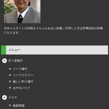
当Ｗｅｂサイトの内容を２ちゃんねるに転載／引用した方は民事訴訟の対象
になります。
メニュー
日々是修行
リーフ修行
リーフでラリー
厳しい釣り修行
おやぢバイク
クルマ
最新情報