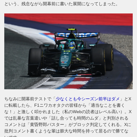
という、残念ながら開幕前に書いた展開になってしまった。
ちなみに開幕前テストで「
少なくとも今シーズン前半はダメ
」とX
に転載したら、F1ニワカオタクの皆様から「適当なことを書く
な！」と激しく叩かれました（私のWebの読者はレベル高い）。X
では乱暴な言葉遣いや「話し合っても時間のムダ」と判別される
コメントは「黄昏野郎バスター」がブロック判定してくれる。Xに
批判コメント書くような輩は膨大な時間を持って居るので勝てな