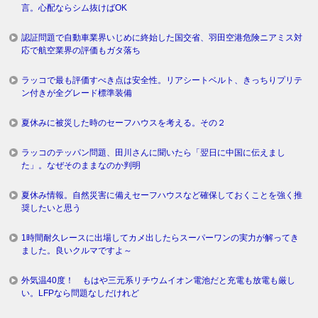
言。心配ならシム抜けばOK
認証問題で自動車業界いじめに終始した国交省、羽田空港危険ニアミス対
応で航空業界の評価もガタ落ち
ラッコで最も評価すべき点は安全性。リアシートベルト、きっちりプリテ
ン付きが全グレード標準装備
夏休みに被災した時のセーフハウスを考える。その２
ラッコのテッパン問題、田川さんに聞いたら「翌日に中国に伝えまし
た」。なぜそのままなのか判明
夏休み情報。自然災害に備えセーフハウスなど確保しておくことを強く推
奨したいと思う
1時間耐久レースに出場してカメ出したらスーパーワンの実力が解ってき
ました。良いクルマですよ～
外気温40度！ もはや三元系リチウムイオン電池だと充電も放電も厳し
い。LFPなら問題なしだけれど