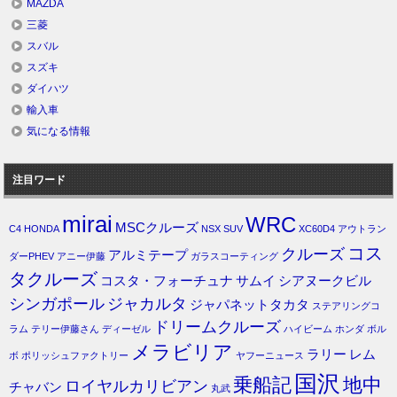
MAZDA
三菱
スバル
スズキ
ダイハツ
輸入車
気になる情報
注目ワード
mirai
WRC
MSCクルーズ
C4
HONDA
NSX
SUV
XC60D4
アウトラン
コス
クルーズ
アルミテープ
ダーPHEV
アニー伊藤
ガラスコーティング
タクルーズ
コスタ・フォーチュナ
サムイ
シアヌークビル
シンガポール
ジャカルタ
ジャパネットタカタ
ステアリングコ
ドリームクルーズ
ラム
テリー伊藤さん
ディーゼル
ハイビーム
ホンダ
ボル
メラビリア
ラリー
レム
ボ
ポリッシュファクトリー
ヤフーニュース
国沢
乗船記
地中
ロイヤルカリビアン
チャバン
丸武