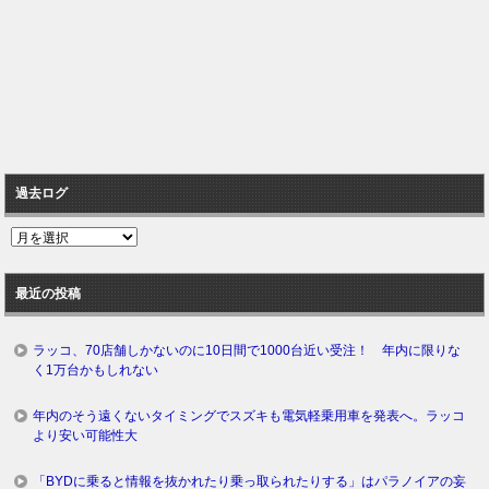
過去ログ
過
去
ロ
最近の投稿
グ
ラッコ、70店舗しかないのに10日間で1000台近い受注！ 年内に限りな
く1万台かもしれない
年内のそう遠くないタイミングでスズキも電気軽乗用車を発表へ。ラッコ
より安い可能性大
「BYDに乗ると情報を抜かれたり乗っ取られたりする」はパラノイアの妄