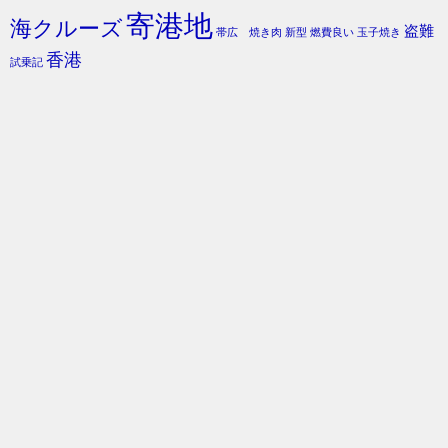
寄港地
海クルーズ
盗難
帯広 焼き肉
新型
燃費良い
玉子焼き
香港
試乗記