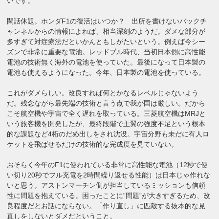
いです。
閑話休題。ホンダF1の復活はいつか？ 出所を書けないバックチ
ャンネルからの情報によれば、相当深刻のようだ。ダメな部分が
多すぎて対症療法だといかんともしがたいという。例えば今シー
ズンで非常に重要な電池。レッドブル時代、当初日本側に高性能
電池の技術無く海外の電池を使っていた。最後になって日本製の
電池も使えるようになった。今年、日本製の電池を使っている。
これがダメらしい。改良すれば何とかなるレベルじゃないよう
だ。残念ながら最先端の技術と言う点で我が国は厳しい。だから
こそ航空機や宇宙で全く遅れを取っている。三菱航空機はMRJと
いう旅客機を開発したが、最終段階で主翼の強度不足という根本
的な課題など4桁のだめ出しをされ沈没。宇宙分野も未だに有人ロ
ケットを飛ばせるだけの技術的な完成度を見ていない。
おそらく今年のF1に使われている非常に高性能な電池（12秒で使
い切り20秒でフル充電を2時間繰り返せる性能）は日本じゃ作れな
いと思う。アストンマーチン側が担当しているミッションも信頼
性に問題を抱えている。困ったことに”問題”が大きすぎるため、改
良程度だとお話にならない。「作り直し」に匹敵する抜本的な見
直しをしないとダメだということ。