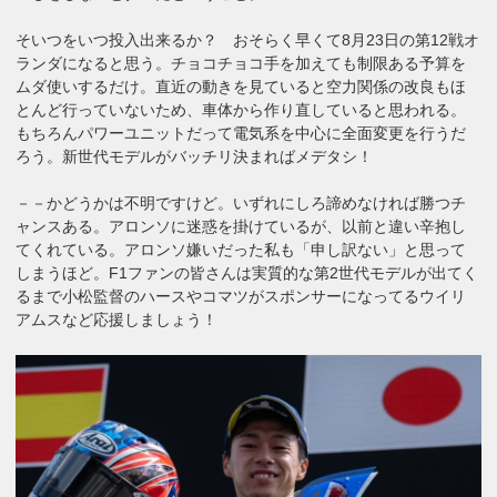
そいつをいつ投入出来るか？ おそらく早くて8月23日の第12戦オ
ランダになると思う。チョコチョコ手を加えても制限ある予算を
ムダ使いするだけ。直近の動きを見ていると空力関係の改良もほ
とんど行っていないため、車体から作り直していると思われる。
もちろんパワーユニットだって電気系を中心に全面変更を行うだ
ろう。新世代モデルがバッチリ決まればメデタシ！
－－かどうかは不明ですけど。いずれにしろ諦めなければ勝つチ
ャンスある。アロンソに迷惑を掛けているが、以前と違い辛抱し
てくれている。アロンソ嫌いだった私も「申し訳ない」と思って
しまうほど。F1ファンの皆さんは実質的な第2世代モデルが出てく
るまで小松監督のハースやコマツがスポンサーになってるウイリ
アムスなど応援しましょう！