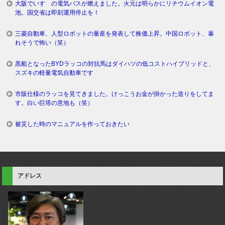
大阪でいすゞの電気バスが燃えました。火元は明らかにリチウムイオン電
池。国交省は即刻運用停止を！
三菱自動車、人型ロボットの量産を発表して株価上昇。中国ロボット、暴
れそうで怖い（笑）
黒船となったBYDラッコの対抗馬はダイハツの低コストハイブリッドと、
スズキの軽量電気自動車です
市販仕様のラッコを見てきました。けっこうお金が掛かった造りをしてま
す。白い巨塔の意地も（笑）
被災した時のマニュアルを作っておきたい
アドレス