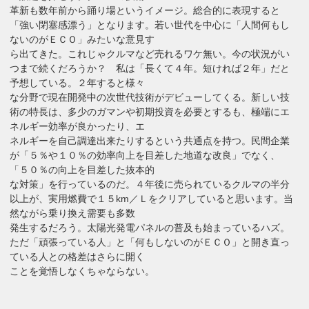
革新も数年前から踊り場というイメージ。総合的に表現すると
「強い閉塞感漂う」となります。若い世代を中心に「人間何もし
ないのがＥＣＯ」みたいな意見す
ら出てきた。これじゃクルマなど売れるワケ無い。今の状況がい
つまで続くだろうか？ 私は「長くて４年。短ければ２年」だと
予想している。２年すると様々
な分野で現在開発中の次世代技術がデビューしてくる。新しい技
術の特長は、多少のガマンや初期投資を必要とするも、極端にエ
ネルギー効率が良かったり、エ
ネルギーを自己調達出来たりするという共通点を持つ。民間企業
が「５％や１０％の効率向上を目差した地道な改良」でなく、
「５０％の向上を目差した抜本的
な対策」を行っているのだ。４年後に売られているクルマの半分
以上が、実用燃費で１５km／Ｌをクリアしていると思います。当
然ながら乗り換え需要も多数
発生するだろう。太陽光発電パネルの普及も始まっているハズ。
ただ「頑張っている人」と「何もしないのがＥＣＯ」と開き直っ
ている人との格差はさらに開く
ことを覚悟しなくちゃならない。