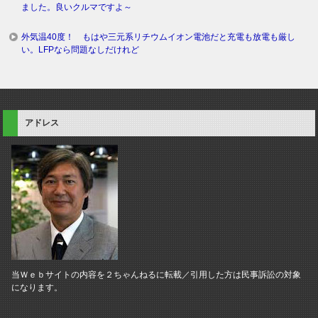
ました。良いクルマですよ～
外気温40度！ もはや三元系リチウムイオン電池だと充電も放電も厳し
い。LFPなら問題なしだけれど
アドレス
当Ｗｅｂサイトの内容を２ちゃんねるに転載／引用した方は民事訴訟の対象
になります。