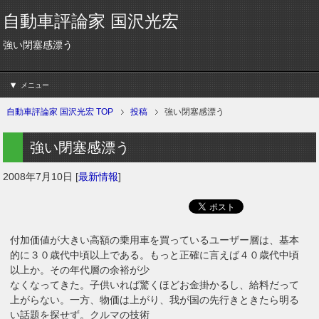
自動車評論家 国沢光宏
強い閉塞感漂う
メニュー
自動車評論家 国沢光宏 TOP
投稿
強い閉塞感漂う
強い閉塞感漂う
2008年7月10日
[
最新情報
]
付加価値が大きい高額の乗用車を買っているユーザー層は、基本
的に３０歳代中頃以上である。もっと正確に言えば４０歳代中頃
以上か。その年代層の余裕が少
なくなってきた。子供いれば驚くほどお金掛かるし、給料だって
上がらない。一方、物価は上がり、我が国の先行きときたら明る
い話題を探せず。クルマの技術