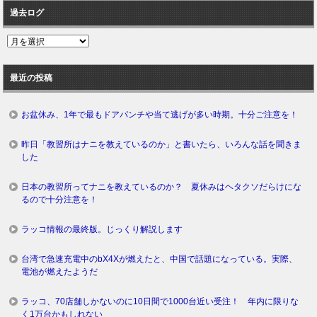
過去ログ
過
去
ロ
最近の投稿
グ
お盆休み、1年で最もドアパンチや当て逃げが多い時期。十分ご注意を！
昨日「教習所はナニを教えているのか」と書いたら、いろんな話を聞きま
した
日本の教習所ってナニを教えているのか？ 夏休みはヘタクソだらけにな
るので十分注意を！
ラッコ情報の最終版。じっくり解説します
台湾で急速充電中のbX4Xが燃えたと、中国で話題になっている。実際、
電池が燃えたようだ
ラッコ、70店舗しかないのに10日間で1000台近い受注！ 年内に限りな
く1万台かもしれない