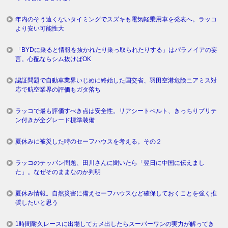
年内のそう遠くないタイミングでスズキも電気軽乗用車を発表へ。ラッコ
より安い可能性大
「BYDに乗ると情報を抜かれたり乗っ取られたりする」はパラノイアの妄
言。心配ならシム抜けばOK
認証問題で自動車業界いじめに終始した国交省、羽田空港危険ニアミス対
応で航空業界の評価もガタ落ち
ラッコで最も評価すべき点は安全性。リアシートベルト、きっちりプリテ
ン付きが全グレード標準装備
夏休みに被災した時のセーフハウスを考える。その２
ラッコのテッパン問題、田川さんに聞いたら「翌日に中国に伝えまし
た」。なぜそのままなのか判明
夏休み情報。自然災害に備えセーフハウスなど確保しておくことを強く推
奨したいと思う
1時間耐久レースに出場してカメ出したらスーパーワンの実力が解ってき