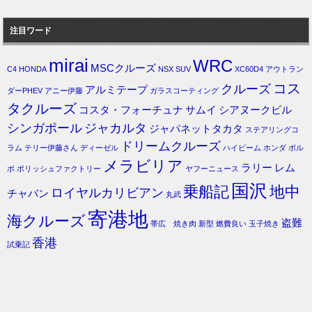
注目ワード
mirai
WRC
MSCクルーズ
C4
HONDA
NSX
SUV
XC60D4
アウトラン
コス
クルーズ
アルミテープ
ダーPHEV
アニー伊藤
ガラスコーティング
タクルーズ
コスタ・フォーチュナ
サムイ
シアヌークビル
シンガポール
ジャカルタ
ジャパネットタカタ
ステアリングコ
ドリームクルーズ
ラム
テリー伊藤さん
ディーゼル
ハイビーム
ホンダ
ボル
メラビリア
ラリー
レム
ボ
ポリッシュファクトリー
ヤフーニュース
国沢
乗船記
地中
ロイヤルカリビアン
チャバン
丸武
寄港地
海クルーズ
盗難
帯広 焼き肉
新型
燃費良い
玉子焼き
香港
試乗記