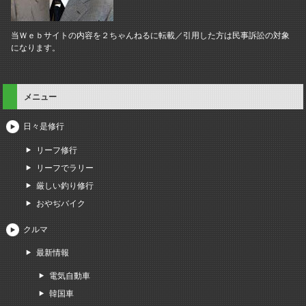
当Ｗｅｂサイトの内容を２ちゃんねるに転載／引用した方は民事訴訟の対象
になります。
メニュー
日々是修行
リーフ修行
リーフでラリー
厳しい釣り修行
おやぢバイク
クルマ
最新情報
電気自動車
韓国車