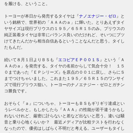
を履ける、ということ。
トーヨーが本日から発売するタイヤは『
ナノエナジー・ゼロ
』と
いう銘柄で、世界初の「ＡＡＡのａ」に輝いた。とりあえずタイ
ヤサイズは現行プリウスの１９５／６５Ｒ１５のみ。プリウスの
純正装着タイヤは非常にバランス良いのだけれど、そいつにブツ
けてきたんだから相当自信あるということなんだと思う。タイし
たもんだ。
続いて８月１日よりＢＳも『
エコピアＥＰ００１Ｓ
』という「Ａ
ＡＡのａ」を発売する。タイヤの名前からして気合十分！ １５
０まであった『ＥＰシリーズ』を原点の００１に戻し、さらにＳ
までつけちゃいました。これまた１９５／６５Ｒ１５のワンサイ
ズで現行プリウス狙い。トーヨーのナノエナジー・ゼロとガチン
コ勝負です。
おそらく『ａ』についちゃ、トーヨーもＢＳもギリギリ達成とい
うレベルかと。もしかしたら『ＡＡＡ』の性能が若干違うかもし
れないけれど、厳密に計らないと差など出ないと思う。違いは騒
音と乗り心地くらいか？ 最近メディアが比較テストを行わなく
なったので、優劣はしばらく不明だと考える。ユーザーもタイし