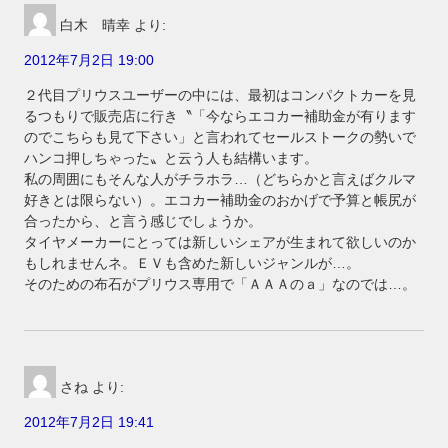
白木 晴幸
より:
2012年7月2日 19:00
２代目プリウスユーザーの中には、最初はコンパクトカーを見
るつもりで販売店に行き〝「今ならエコカー補助金が有ります
のでこちらも見て下さい」と言われてセールストークの勢いで
ハンコ押しちゃった〟と云う人も結構います。
私の周囲にもそんな人がチラホラ…（どちらかと言えばクルマ
好きとは限らない）。エコカー補助金のおかげで予算と帳尻が
合ったから、と言う感じでしょうか。
タイヤメーカーにとっては新しいシェアが生まれて欲しいのか
もしれませんネ。ＥＶも含めた新しいジャンルが…。
そのための布石がプリウス専用で「ＡＡＡのａ」なのでは…。
さね
より:
2012年7月2日 19:41