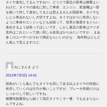
タイヤ進化してるんですね〜。どうりで最近の新車は燃費よい
わけだ。タイヤの進化に対して車体、エンジン、変速機は一部
を除いて対して進化してるとは思えませんが国産車。タイヤな
しじゃ車走れないし大切ですよね。タイヤばかりに依存しない
ように車体やエンジンなども頑張って、世界が激震するぐらい
進化するよう頑張ってほしいです。しかし最近の新車はマツダ
意外はこれといって使い回し＆改良ばかりみたいですが… まあ
多くのユーザーがそれで満足ならいいのかな… 海外勢はどんど
ん進んで見えますけど。
ねこまんま
より:
2012年7月3日 14:01
技術がいくら進んでもタイヤを回して走る以上タイヤの性能に
依存していくのは仕方が無いことですが、ブレーキ性能だけは
しっかりして欲しいですね。
燃費性能重視なら細くて高圧タイヤこそ一番、でも止まらない
んですよね。