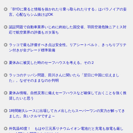
「BYDに乗ると情報を抜かれたり乗っ取られたりする」はパラノイアの妄
言。心配ならシム抜けばOK
認証問題で自動車業界いじめに終始した国交省、羽田空港危険ニアミス対
応で航空業界の評価もガタ落ち
ラッコで最も評価すべき点は安全性。リアシートベルト、きっちりプリテ
ン付きが全グレード標準装備
夏休みに被災した時のセーフハウスを考える。その２
ラッコのテッパン問題、田川さんに聞いたら「翌日に中国に伝えまし
た」。なぜそのままなのか判明
夏休み情報。自然災害に備えセーフハウスなど確保しておくことを強く推
奨したいと思う
1時間耐久レースに出場してカメ出したらスーパーワンの実力が解ってき
ました。良いクルマですよ～
外気温40度！ もはや三元系リチウムイオン電池だと充電も放電も厳し