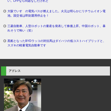
い。LFPなら問題なしだけれど
大阪でいすゞの電気バスが燃えました。火元は明らかにリチウムイオン電
池。国交省は即刻運用停止を！
三菱自動車、人型ロボットの量産を発表して株価上昇。中国ロボット、暴
れそうで怖い（笑）
黒船となったBYDラッコの対抗馬はダイハツの低コストハイブリッドと、
スズキの軽量電気自動車です
アドレス