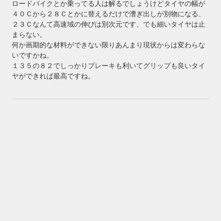
ロードバイクとか乗ってる人は解るでしょうけどタイヤの幅が
４０Ｃから２８Ｃとかに替えるだけで漕ぎ出しが別物になる、
２３Ｃなんて高速域の伸びは別次元です、でも細いタイヤは止
まらない。
何か画期的な材料ができない限りあんまり現状からは変わらな
いですかね。
１３５の８２でしっかりブレーキも利いてグリップも良いタイ
ヤができれば最高ですね。