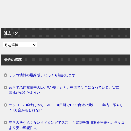
過去ログ
過
去
ロ
最近の投稿
グ
ラッコ情報の最終版。じっくり解説します
台湾で急速充電中のbX4Xが燃えたと、中国で話題になっている。実際、
電池が燃えたようだ
ラッコ、70店舗しかないのに10日間で1000台近い受注！ 年内に限りな
く1万台かもしれない
年内のそう遠くないタイミングでスズキも電気軽乗用車を発表へ。ラッコ
より安い可能性大