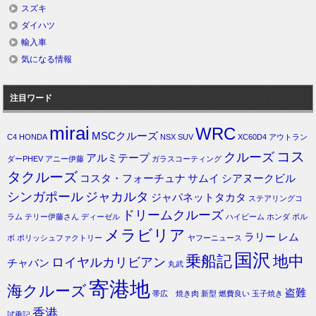
スズキ
ダイハツ
輸入車
気になる情報
注目ワード
mirai
WRC
MSCクルーズ
C4
HONDA
NSX
SUV
XC60D4
アウトラン
コス
クルーズ
アルミテープ
ダーPHEV
アニー伊藤
ガラスコーティング
タクルーズ
コスタ・フォーチュナ
サムイ
シアヌークビル
シンガポール
ジャカルタ
ジャパネットタカタ
ステアリングコ
ドリームクルーズ
ラム
テリー伊藤さん
ディーゼル
ハイビーム
ホンダ
ボル
メラビリア
ラリー
レム
ボ
ポリッシュファクトリー
ヤフーニュース
国沢
乗船記
地中
ロイヤルカリビアン
チャバン
丸武
寄港地
海クルーズ
盗難
帯広 焼き肉
新型
燃費良い
玉子焼き
香港
試乗記