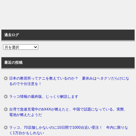
過去ログ
過
去
ロ
最近の投稿
グ
日本の教習所ってナニを教えているのか？ 夏休みはヘタクソだらけにな
るので十分注意を！
ラッコ情報の最終版。じっくり解説します
台湾で急速充電中のbX4Xが燃えたと、中国で話題になっている。実際、
電池が燃えたようだ
ラッコ、70店舗しかないのに10日間で1000台近い受注！ 年内に限りな
く1万台かもしれない