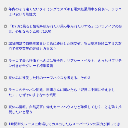
年内のそう遠くないタイミングでスズキも電気軽乗用車を発表へ。ラッコ
より安い可能性大
「BYDに乗ると情報を抜かれたり乗っ取られたりする」はパラノイアの妄
言。心配ならシム抜けばOK
認証問題で自動車業界いじめに終始した国交省、羽田空港危険ニアミス対
応で航空業界の評価もガタ落ち
ラッコで最も評価すべき点は安全性。リアシートベルト、きっちりプリテ
ン付きが全グレード標準装備
夏休みに被災した時のセーフハウスを考える。その２
ラッコのテッパン問題、田川さんに聞いたら「翌日に中国に伝えまし
た」。なぜそのままなのか判明
夏休み情報。自然災害に備えセーフハウスなど確保しておくことを強く推
奨したいと思う
1時間耐久レースに出場してカメ出したらスーパーワンの実力が解ってき