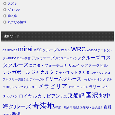
スズキ
ダイハツ
輸入車
気になる情報
注目ワード
mirai
WRC
MSCクルーズ
C4
HONDA
NSX
SUV
XC60D4
アウトラン
コス
クルーズ
アルミテープ
ダーPHEV
アニー伊藤
ガラスコーティング
タクルーズ
コスタ・フォーチュナ
サムイ
シアヌークビル
シンガポール
ジャカルタ
ジャパネットタカタ
ステアリングコ
ドリームクルーズ
ラム
テリー伊藤さん
ディーゼル
ハイビーム
ホンダ
ボル
メラビリア
ラリー
レム
ボ
ポリッシュファクトリー
ヤフーニュース
国沢
乗船記
地中
ロイヤルカリビアン
チャバン
丸武
寄港地
海クルーズ
盗難
帯広 焼き肉
新型
燃費良い
玉子焼き
香港
試乗記