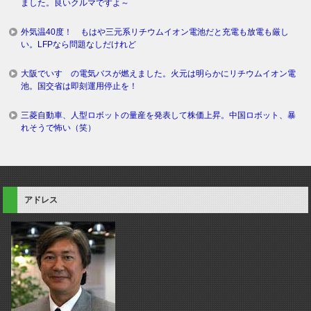
ました。良いクルマですよ～
外気温40度！ もはや三元系リチウムイオン電池だと充電も放電も厳し
い。LFPなら問題なしだけれど
大阪でいすゞの電気バスが燃えました。火元は明らかにリチウムイオン電
池。国交省は即刻運用停止を！
三菱自動車、人型ロボットの量産を発表して株価上昇。中国ロボット、暴
れそうで怖い（笑）
アドレス