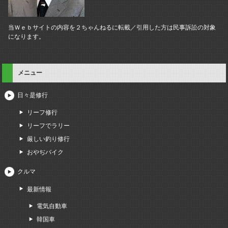
当Ｗｅｂサイトの内容を２ちゃんねるに転載／引用した方は民事訴訟の対象
になります。
メニュー
日々是修行
リーフ修行
リーフでラリー
厳しい釣り修行
おやぢバイク
クルマ
最新情報
電気自動車
韓国車