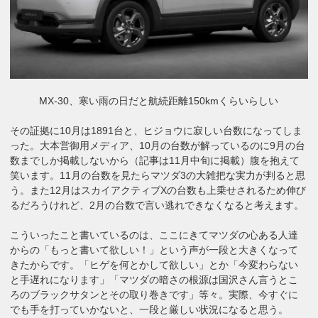
MX-30、寒い雨の日だと航続距離150kmくらいらしい
その証拠に10月は1891台と、ヒジョウに寂しい台数になってしま
った。大本営御用メディア、10月の台数が解っているのに9月の台
数までしか掲載しないから（記事は11月中旬に掲載）腹を抱えて
笑います。11月の台数を見たらマツダ3の大雑把な実力が判ると思
う。また12月はスカイアクティブXの台数も上乗せされるため伸び
るだろうけれど、2月の台数で言い逃れできなくなると考えます。
こういったこと書いているのは、ここにきてマツダの心ある人達
からの「もっと書いて欲しい！」という声が一段と大きくなって
きたからです。「ヒゲを何とかして欲しい」とか「今変わらない
と手遅れになります」「マツダの暗さの根源は国沢さん言うとこ
ろのブラックサタンとその取り巻きです」等々。実際、今すぐに
でも手を打っていかないと、一段と厳しい状況になると思う。