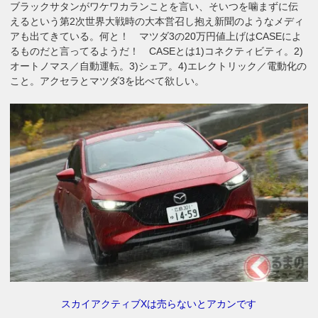
ブラックサタンがワケワカランことを言い、そいつを噛まずに伝
えるという第2次世界大戦時の大本営召し抱え新聞のようなメディ
アも出てきている。何と！ マツダ3の20万円値上げはCASEによ
るものだと言ってるようだ！ CASEとは1)コネクティビティ。2)
オートノマス／自動運転。3)シェア。4)エレクトリック／電動化の
こと。アクセラとマツダ3を比べて欲しい。
スカイアクティブXは売らないとアカンです