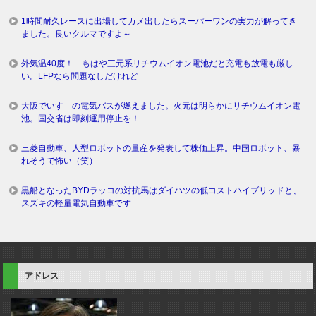
1時間耐久レースに出場してカメ出したらスーパーワンの実力が解ってき
ました。良いクルマですよ～
外気温40度！ もはや三元系リチウムイオン電池だと充電も放電も厳し
い。LFPなら問題なしだけれど
大阪でいすゞの電気バスが燃えました。火元は明らかにリチウムイオン電
池。国交省は即刻運用停止を！
三菱自動車、人型ロボットの量産を発表して株価上昇。中国ロボット、暴
れそうで怖い（笑）
黒船となったBYDラッコの対抗馬はダイハツの低コストハイブリッドと、
スズキの軽量電気自動車です
アドレス