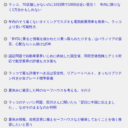
ラッコ、70店舗しかないのに10日間で1000台近い受注！ 年内に限りな
く1万台かもしれない
年内のそう遠くないタイミングでスズキも電気軽乗用車を発表へ。ラッコ
より安い可能性大
「BYDに乗ると情報を抜かれたり乗っ取られたりする」はパラノイアの妄
言。心配ならシム抜けばOK
認証問題で自動車業界いじめに終始した国交省、羽田空港危険ニアミス対
応で航空業界の評価もガタ落ち
ラッコで最も評価すべき点は安全性。リアシートベルト、きっちりプリテ
ン付きが全グレード標準装備
夏休みに被災した時のセーフハウスを考える。その２
ラッコのテッパン問題、田川さんに聞いたら「翌日に中国に伝えまし
た」。なぜそのままなのか判明
夏休み情報。自然災害に備えセーフハウスなど確保しておくことを強く推
奨したいと思う