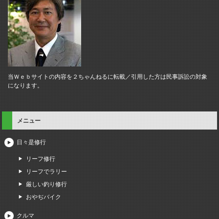
当Ｗｅｂサイトの内容を２ちゃんねるに転載／引用した方は民事訴訟の対象
になります。
メニュー
日々是修行
リーフ修行
リーフでラリー
厳しい釣り修行
おやぢバイク
クルマ