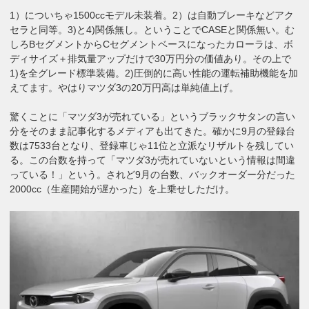
1）についちゃ1500ccモデル未装着。2）は自動ブレーキなどアク
セラと同等。3)と4)関係無し。ということでCASEと関係無い。む
しろBセグメントからCセグメントベースになったカローラは、ボ
ディサイズ＋排気量アップだけで30万円分の価値あり。その上で
1)を全グレード標準装備。2)圧倒的に高い性能の運転補助機能を加
えてます。やはりマツダ3の20万円高は単純値上げ。
驚くことに「マツダ3が売れている」というブラックサタンの言い
分をそのまま記事化するメディアも出てきた。確かに9月の登録台
数は7533台となり、登録車じゃ11位と立派なリザルトを残してい
る。この台数を持って「マツダ3が売れていないという情報は間違
っている！」という。されど9月の台数、バックオーダー分だった
2000cc（生産開始が遅かった）を上乗せしただけ。