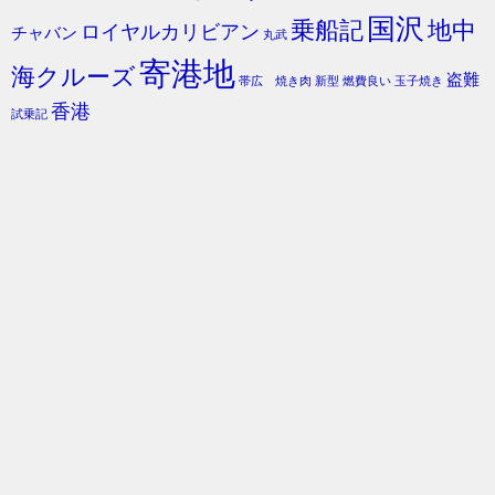
国沢
乗船記
地中
ロイヤルカリビアン
チャバン
丸武
寄港地
海クルーズ
盗難
帯広 焼き肉
新型
燃費良い
玉子焼き
香港
試乗記