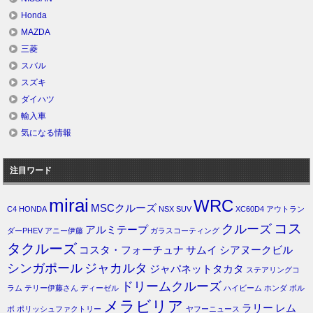
Honda
MAZDA
三菱
スバル
スズキ
ダイハツ
輸入車
気になる情報
注目ワード
mirai
WRC
MSCクルーズ
C4
HONDA
NSX
SUV
XC60D4
アウトラン
コス
クルーズ
アルミテープ
ダーPHEV
アニー伊藤
ガラスコーティング
タクルーズ
コスタ・フォーチュナ
サムイ
シアヌークビル
シンガポール
ジャカルタ
ジャパネットタカタ
ステアリングコ
ドリームクルーズ
ラム
テリー伊藤さん
ディーゼル
ハイビーム
ホンダ
ボル
メラビリア
ラリー
レム
ボ
ポリッシュファクトリー
ヤフーニュース