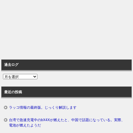
過去ログ
過
去
ロ
最近の投稿
グ
ラッコ情報の最終版。じっくり解説します
台湾で急速充電中のbX4Xが燃えたと、中国で話題になっている。実際、
電池が燃えたようだ