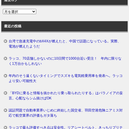
過
去
ロ
最近の投稿
グ
台湾で急速充電中のbX4Xが燃えたと、中国で話題になっている。実際、
電池が燃えたようだ
ラッコ、70店舗しかないのに10日間で1000台近い受注！ 年内に限りな
く1万台かもしれない
年内のそう遠くないタイミングでスズキも電気軽乗用車を発表へ。ラッコ
より安い可能性大
「BYDに乗ると情報を抜かれたり乗っ取られたりする」はパラノイアの妄
言。心配ならシム抜けばOK
認証問題で自動車業界いじめに終始した国交省、羽田空港危険ニアミス対
応で航空業界の評価もガタ落ち
ラッコで最も評価すべき点は安全性。リアシートベルト、きっちりプリテ