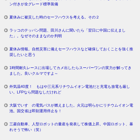
ン付きが全グレード標準装備
夏休みに被災した時のセーフハウスを考える。その２
ラッコのテッパン問題、田川さんに聞いたら「翌日に中国に伝えまし
た」。なぜそのままなのか判明
夏休み情報。自然災害に備えセーフハウスなど確保しておくことを強く推
奨したいと思う
1時間耐久レースに出場してカメ出したらスーパーワンの実力が解ってき
ました。良いクルマですよ～
外気温40度！ もはや三元系リチウムイオン電池だと充電も放電も厳し
い。LFPなら問題なしだけれど
大阪でいすゞの電気バスが燃えました。火元は明らかにリチウムイオン電
池。国交省は即刻運用停止を！
三菱自動車、人型ロボットの量産を発表して株価上昇。中国ロボット、暴
れそうで怖い（笑）