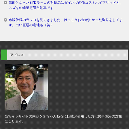
黒船となったBYDラッコの対抗馬はダイハツの低コストハイブリッドと、
スズキの軽量電気自動車です
市販仕様のラッコを見てきました。けっこうお金が掛かった造りをしてま
す。白い巨塔の意地も（笑）
アドレス
当Ｗｅｂサイトの内容を２ちゃんねるに転載／引用した方は民事訴訟の対象
になります。