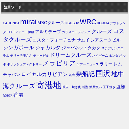
注目ワード
mirai
WRC
MSCクルーズ
C4
HONDA
NSX
SUV
XC60D4
アウトラン
コス
クルーズ
アルミテープ
ダーPHEV
アニー伊藤
ガラスコーティング
タクルーズ
コスタ・フォーチュナ
サムイ
シアヌークビル
シンガポール
ジャカルタ
ジャパネットタカタ
ステアリングコ
ドリームクルーズ
ラム
テリー伊藤さん
ディーゼル
ハイビーム
ホンダ
ボル
メラビリア
ラリー
レム
ボ
ポリッシュファクトリー
ヤフーニュース
国沢
乗船記
地中
ロイヤルカリビアン
チャバン
丸武
寄港地
海クルーズ
盗難
帯広 焼き肉
新型
燃費良い
玉子焼き
香港
試乗記