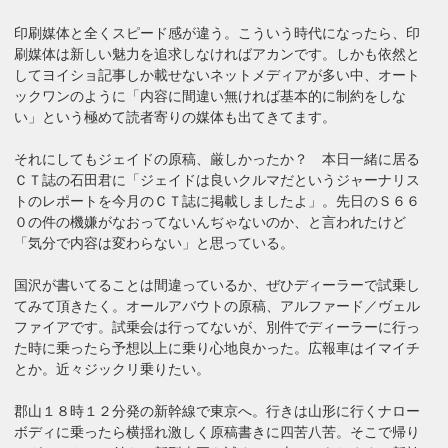
印刷媒体と全くスピード感が違う。こういう時代になったら、印
刷媒体は新しい魅力を追求しなければアカンです。しかも依然と
してヨイショ記事しか載せないネットメディアが多い中、オート
ックワンのように「内容に間違い無ければ基本的に制約をしな
い」という極めて読者寄りの媒体も出てきてます。
それにしてもジェイドの原稿、厳しかったか？ 本日一緒に居る
ＣＴ誌の石田君に「ジェイドは良いクルマだというジャーナリス
トのレポートを今月のＣＴ誌に掲載しましたよ」。先日のＳ６６
０の件の機嫌がなおってないんぢゃないのか、と言われたけど
「気分で内容は変わらない」と思っている。
国沢が書いてることは間違っているか、ぜひディーラーで試乗し
てみて頂きたく。オールアバウトの原稿、アルファード／ヴェル
ファイアです。試乗会は行ってないが、別件でディーラーに行っ
た時に乗ったら予想以上に乗り心地良かった。広報車はイマイチ
とか。近々ジックリ乗りたい。
郡山１８時１２分発の新幹線で東京へ。行きは山形に行くナロー
ボディに乗ったら横揺れ激しく原稿書きに四苦八苦。そこで帰り