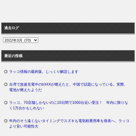
過去ログ
過
去
ロ
最近の投稿
グ
ラッコ情報の最終版。じっくり解説します
台湾で急速充電中のbX4Xが燃えたと、中国で話題になっている。実際、
電池が燃えたようだ
ラッコ、70店舗しかないのに10日間で1000台近い受注！ 年内に限りな
く1万台かもしれない
年内のそう遠くないタイミングでスズキも電気軽乗用車を発表へ。ラッコ
より安い可能性大