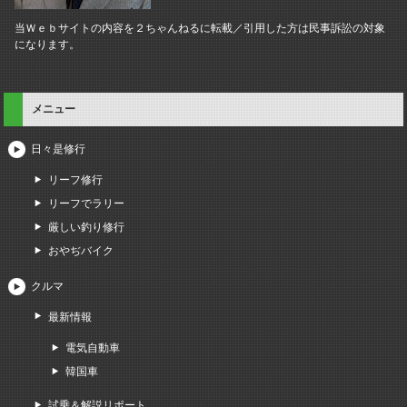
当Ｗｅｂサイトの内容を２ちゃんねるに転載／引用した方は民事訴訟の対象
になります。
メニュー
日々是修行
リーフ修行
リーフでラリー
厳しい釣り修行
おやぢバイク
クルマ
最新情報
電気自動車
韓国車
試乗＆解説リポート