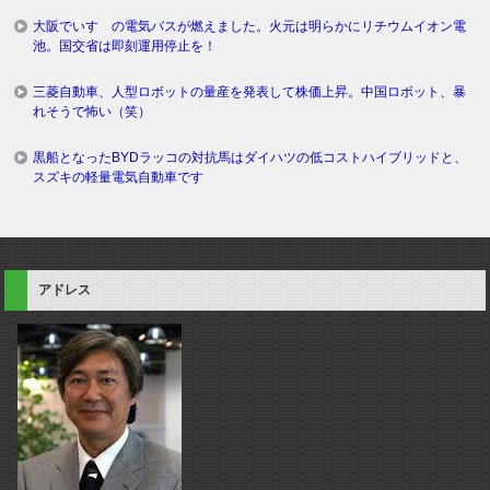
大阪でいすゞの電気バスが燃えました。火元は明らかにリチウムイオン電
池。国交省は即刻運用停止を！
三菱自動車、人型ロボットの量産を発表して株価上昇。中国ロボット、暴
れそうで怖い（笑）
黒船となったBYDラッコの対抗馬はダイハツの低コストハイブリッドと、
スズキの軽量電気自動車です
アドレス