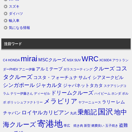
スズキ
ダイハツ
輸入車
気になる情報
注目ワード
mirai
WRC
MSCクルーズ
C4
HONDA
NSX
SUV
XC60D4
アウトラン
コス
クルーズ
アルミテープ
ダーPHEV
アニー伊藤
ガラスコーティング
タクルーズ
コスタ・フォーチュナ
サムイ
シアヌークビル
シンガポール
ジャカルタ
ジャパネットタカタ
ステアリングコ
ドリームクルーズ
ラム
テリー伊藤さん
ディーゼル
ハイビーム
ホンダ
ボル
メラビリア
ラリー
レム
ボ
ポリッシュファクトリー
ヤフーニュース
国沢
乗船記
地中
ロイヤルカリビアン
チャバン
丸武
寄港地
海クルーズ
盗難
帯広 焼き肉
新型
燃費良い
玉子焼き