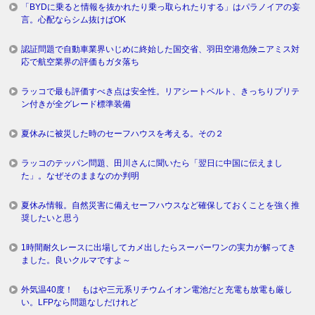
「BYDに乗ると情報を抜かれたり乗っ取られたりする」はパラノイアの妄
言。心配ならシム抜けばOK
認証問題で自動車業界いじめに終始した国交省、羽田空港危険ニアミス対
応で航空業界の評価もガタ落ち
ラッコで最も評価すべき点は安全性。リアシートベルト、きっちりプリテ
ン付きが全グレード標準装備
夏休みに被災した時のセーフハウスを考える。その２
ラッコのテッパン問題、田川さんに聞いたら「翌日に中国に伝えまし
た」。なぜそのままなのか判明
夏休み情報。自然災害に備えセーフハウスなど確保しておくことを強く推
奨したいと思う
1時間耐久レースに出場してカメ出したらスーパーワンの実力が解ってき
ました。良いクルマですよ～
外気温40度！ もはや三元系リチウムイオン電池だと充電も放電も厳し
い。LFPなら問題なしだけれど