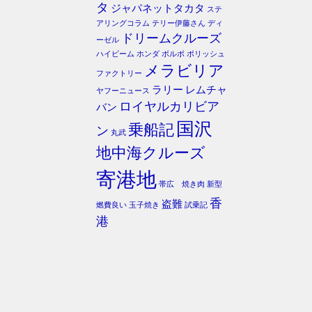
タ
ジャパネットタカタ
ステ
アリングコラム
テリー伊藤さん
ディ
ドリームクルーズ
ーゼル
ハイビーム
ホンダ
ボルボ
ポリッシュ
メラビリア
ファクトリー
ラリー
レムチャ
ヤフーニュース
ロイヤルカリビア
バン
国沢
乗船記
ン
丸武
地中海クルーズ
寄港地
帯広 焼き肉
新型
香
盗難
燃費良い
玉子焼き
試乗記
港