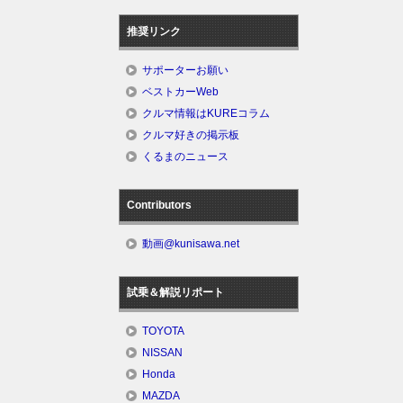
推奨リンク
サポーターお願い
ベストカーWeb
クルマ情報はKUREコラム
クルマ好きの掲示板
くるまのニュース
Contributors
動画@kunisawa.net
試乗＆解説リポート
TOYOTA
NISSAN
Honda
MAZDA