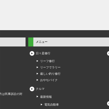
メニュー
日々是修行
リーフ修行
リーフでラリー
厳しい釣り修行
おやぢバイク
クルマ
方は民事訴訟の対
最新情報
電気自動車