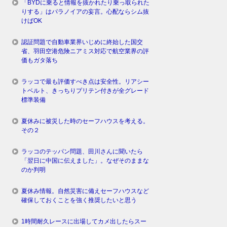
「BYDに乗ると情報を抜かれたり乗っ取られた
りする」はパラノイアの妄言。心配ならシム抜
けばOK
認証問題で自動車業界いじめに終始した国交
省、羽田空港危険ニアミス対応で航空業界の評
価もガタ落ち
ラッコで最も評価すべき点は安全性。リアシー
トベルト、きっちりプリテン付きが全グレード
標準装備
夏休みに被災した時のセーフハウスを考える。
その２
ラッコのテッパン問題、田川さんに聞いたら
「翌日に中国に伝えました」。なぜそのままな
のか判明
夏休み情報。自然災害に備えセーフハウスなど
確保しておくことを強く推奨したいと思う
1時間耐久レースに出場してカメ出したらスー