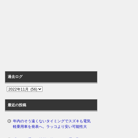
過去ログ
過
去
ロ
最近の投稿
グ
年内のそう遠くないタイミングでスズキも電気
軽乗用車を発表へ。ラッコより安い可能性大