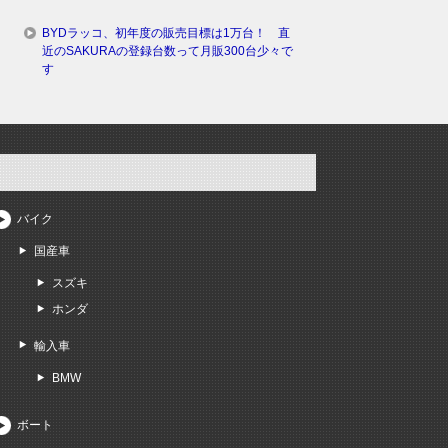
BYDラッコ、初年度の販売目標は1万台！ 直
近のSAKURAの登録台数って月販300台少々で
す
バイク
国産車
スズキ
ホンダ
輸入車
BMW
ボート