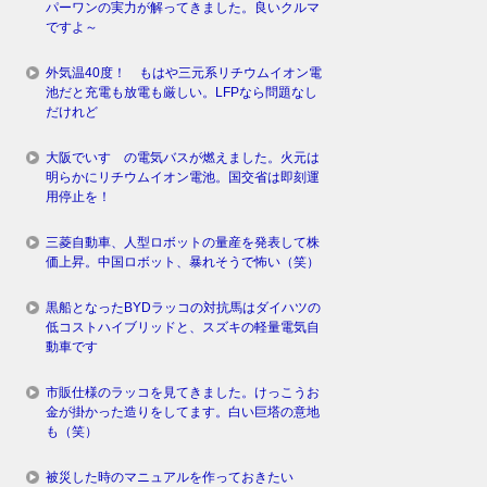
パーワンの実力が解ってきました。良いクルマ
ですよ～
外気温40度！ もはや三元系リチウムイオン電
池だと充電も放電も厳しい。LFPなら問題なし
だけれど
大阪でいすゞの電気バスが燃えました。火元は
明らかにリチウムイオン電池。国交省は即刻運
用停止を！
三菱自動車、人型ロボットの量産を発表して株
価上昇。中国ロボット、暴れそうで怖い（笑）
黒船となったBYDラッコの対抗馬はダイハツの
低コストハイブリッドと、スズキの軽量電気自
動車です
市販仕様のラッコを見てきました。けっこうお
金が掛かった造りをしてます。白い巨塔の意地
も（笑）
被災した時のマニュアルを作っておきたい