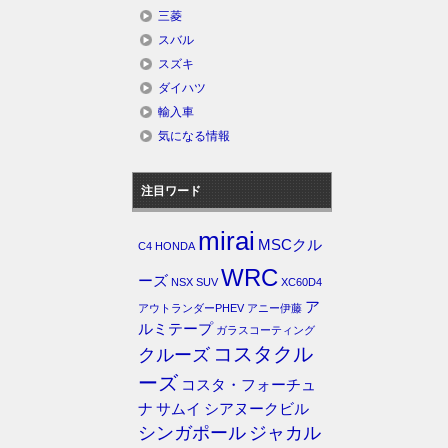
三菱
スバル
スズキ
ダイハツ
輸入車
気になる情報
注目ワード
mirai
MSCクル
C4
HONDA
WRC
ーズ
NSX
SUV
XC60D4
ア
アウトランダーPHEV
アニー伊藤
ルミテープ
ガラスコーティング
コスタクル
クルーズ
ーズ
コスタ・フォーチュ
ナ
サムイ
シアヌークビル
シンガポール
ジャカル