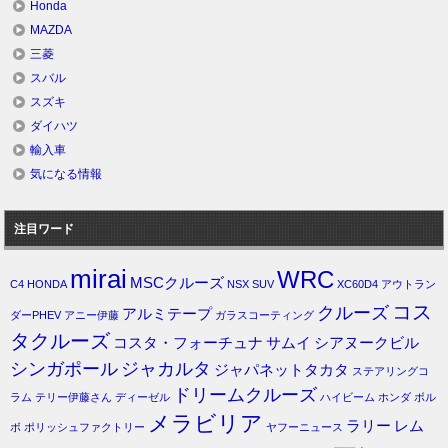
Honda
MAZDA
三菱
スバル
スズキ
ダイハツ
輸入車
気になる情報
注目ワード
mirai
WRC
MSCクルーズ
C4
HONDA
NSX
SUV
XC60D4
アウトラン
コス
クルーズ
アルミテープ
ダーPHEV
アニー伊藤
ガラスコーティング
タクルーズ
コスタ・フォーチュナ
サムイ
シアヌークビル
シンガポール
ジャカルタ
ジャパネットタカタ
ステアリングコ
ドリームクルーズ
ラム
テリー伊藤さん
ディーゼル
ハイビーム
ホンダ
ボル
メラビリア
ラリー
レム
ボ
ポリッシュファクトリー
ヤフーニュース