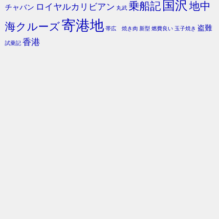
国沢
乗船記
地中
ロイヤルカリビアン
チャバン
丸武
寄港地
海クルーズ
盗難
帯広 焼き肉
新型
燃費良い
玉子焼き
香港
試乗記