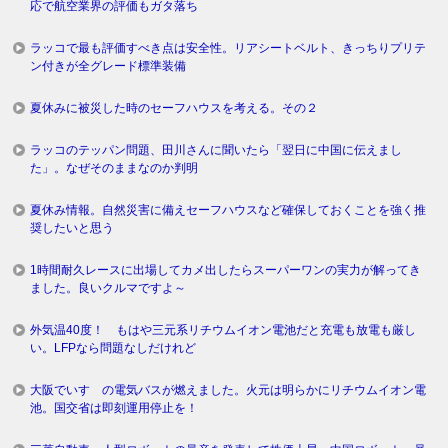
応で航空業界の評価もガタ落ち
ラッコで最も評価すべき点は安全性。リアシートベルト、きっちりプリテ
ン付きが全グレード標準装備
夏休みに被災した時のセーフハウスを考える。その２
ラッコのテッパン問題、田川さんに聞いたら「翌日に中国に伝えまし
た」。なぜそのままなのか判明
夏休み情報。自然災害に備えセーフハウスなど確保しておくことを強く推
奨したいと思う
1時間耐久レースに出場してカメ出したらスーパーワンの実力が解ってき
ました。良いクルマですよ～
外気温40度！ もはや三元系リチウムイオン電池だと充電も放電も厳し
い。LFPなら問題なしだけれど
大阪でいすゞの電気バスが燃えました。火元は明らかにリチウムイオン電
池。国交省は即刻運用停止を！