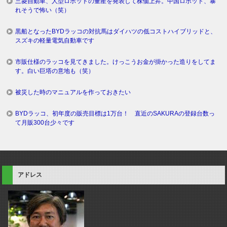
三菱自動車、人型ロボットの量産を発表して株価上昇。中国ロボット、暴
れそうで怖い（笑）
黒船となったBYDラッコの対抗馬はダイハツの低コストハイブリッドと、
スズキの軽量電気自動車です
市販仕様のラッコを見てきました。けっこうお金が掛かった造りをしてま
す。白い巨塔の意地も（笑）
被災した時のマニュアルを作っておきたい
BYDラッコ、初年度の販売目標は1万台！ 直近のSAKURAの登録台数っ
て月販300台少々です
アドレス