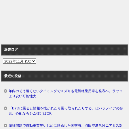
過去ログ
過
去
ロ
最近の投稿
グ
年内のそう遠くないタイミングでスズキも電気軽乗用車を発表へ。ラッコ
より安い可能性大
「BYDに乗ると情報を抜かれたり乗っ取られたりする」はパラノイアの妄
言。心配ならシム抜けばOK
認証問題で自動車業界いじめに終始した国交省、羽田空港危険ニアミス対