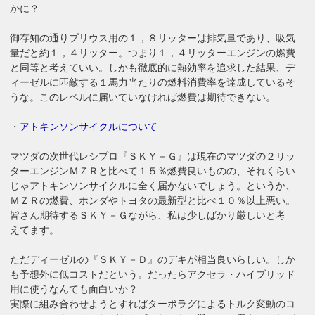
かに？
御存知の通りプリウス用の１，８リッターは排気量であり、吸気
量だと約１，４リッター。つまり１，４リッターエンジンの燃費
と同等と考えていい。しかも徹底的に熱効率を追求した結果、デ
ィーゼルに匹敵する１馬力当たりの燃料消費率を達成しているそ
うな。このレベルに届いていなければ燃費は期待できない。
・
アトキンソンサイクルについて
マツダの次世代レシプロ『ＳＫＹ－Ｇ』は現在のマツダの２リッ
ターエンジンＭＺＲと比べて１５％燃費良いものの、それくらい
じゃアトキンソンサイクルに全く届かないでしょう。というか、
ＭＺＲの燃費、ホンダやトヨタの最新型と比べ１０％以上悪い。
皆さん期待するＳＫＹ－Ｇながら、私は少しばかり厳しいと考
えてます。
ただディーゼルの『ＳＫＹ－Ｄ』のデキが相当良いらしい。しか
も予想外に低コストだという。だったらアクセラ・ハイブリッド
用に使うなんても面白いか？
実際に組み合わせようとすればターボラグによるトルク変動のコ