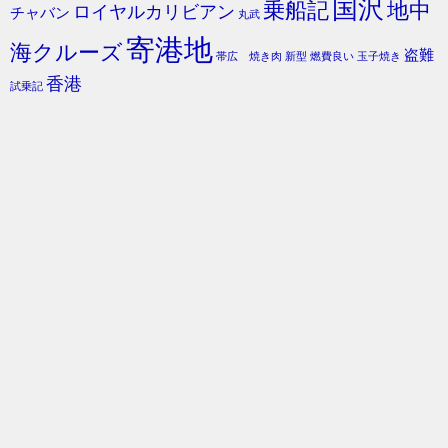
国沢
乗船記
地中
ロイヤルカリビアン
チャバン
丸武
寄港地
海クルーズ
盗難
帯広 焼き肉
新型
燃費良い
玉子焼き
香港
試乗記