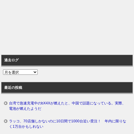
過去ログ
過
去
ロ
最近の投稿
グ
台湾で急速充電中のbX4Xが燃えたと、中国で話題になっている。実際、
電池が燃えたようだ
ラッコ、70店舗しかないのに10日間で1000台近い受注！ 年内に限りな
く1万台かもしれない