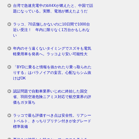
台湾で急速充電中のbX4Xが燃えたと、中国で話
題になっている。実際、電池が燃えたようだ
ラッコ、70店舗しかないのに10日間で1000台
近い受注！ 年内に限りなく1万台かもしれな
い
年内のそう遠くないタイミングでスズキも電気
軽乗用車を発表へ。ラッコより安い可能性大
「BYDに乗ると情報を抜かれたり乗っ取られた
りする」はパラノイアの妄言。心配ならシム抜
けばOK
認証問題で自動車業界いじめに終始した国交
省、羽田空港危険ニアミス対応で航空業界の評
価もガタ落ち
ラッコで最も評価すべき点は安全性。リアシー
トベルト、きっちりプリテン付きが全グレード
標準装備