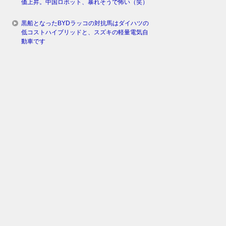
価上昇。中国ロボット、暴れそうで怖い（笑）
黒船となったBYDラッコの対抗馬はダイハツの
低コストハイブリッドと、スズキの軽量電気自
動車です