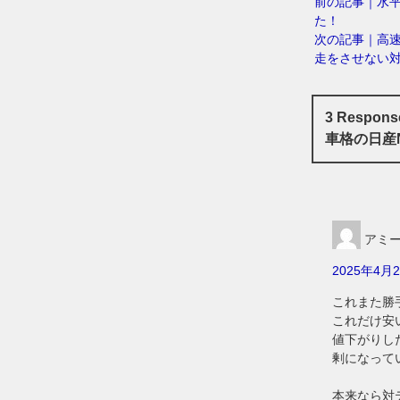
前の記事｜水平
た！
次の記事｜高
走をさせない
3 Resp
車格の日産
アミ
2025年4月2
これまた勝
これだけ安
値下がりし
剰になって
本来なら対