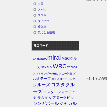
三菱
スバル
スズキ
ダイハツ
輸入車
気になる情報
注目ワード
mirai
MSCクル
C4
HONDA
WRC
ーズ
NSX
SUV
XC60D4
ア
アウトランダーPHEV
アニー伊藤
ルミテープ
<おすすめ記
ガラスコーティング
コスタクル
クルーズ
ーズ
コスタ・フォーチュ
ナ
サムイ
シアヌークビル
シンガポール
ジャカル