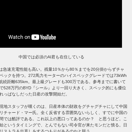
中国では必須のAI君も在住している
Pは急速充電性能も高い。残量10％から80％までを20分掛からずチャ
ペックを持つ。272馬力モーターのハイスペックグレードでは73kWh
り航続距離635km。最上級グレードも300万である。参考までに書いて
で528万円のBYD『シール』より一回り大きく、スペック的にも優位
れっぱなしだった日産の攻撃開始だ。
現地スタッフが嘆くのは、日産本体の財政をグチャグチャにして中国
リチャード・マー氏。全く反省する雰囲気ないらしく、すでに中国の
間では酷評である。これ以上の悪口ってあるのか？ と思うほど。こ
始というタイミングで、とんでもない司令官が来たモンだと憤る。日
リストラ＆出直しをするつもりがあるのかと疑う。