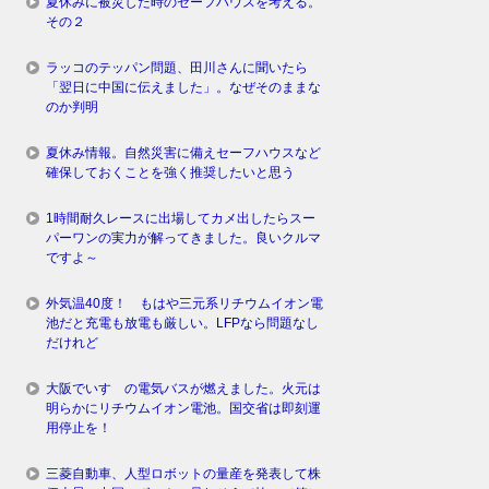
夏休みに被災した時のセーフハウスを考える。
その２
ラッコのテッパン問題、田川さんに聞いたら
「翌日に中国に伝えました」。なぜそのままな
のか判明
夏休み情報。自然災害に備えセーフハウスなど
確保しておくことを強く推奨したいと思う
1時間耐久レースに出場してカメ出したらスー
パーワンの実力が解ってきました。良いクルマ
ですよ～
外気温40度！ もはや三元系リチウムイオン電
池だと充電も放電も厳しい。LFPなら問題なし
だけれど
大阪でいすゞの電気バスが燃えました。火元は
明らかにリチウムイオン電池。国交省は即刻運
用停止を！
三菱自動車、人型ロボットの量産を発表して株