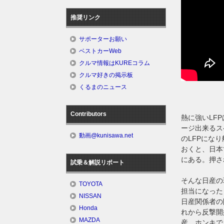
推奨リンク
サポーターお願い
ベストカーWeb
クルマ情報はKUREコラム
クルマ好きの掲示板
くるまのニュース
Contributors
熱に強いLF
ージ出来るス
動画@kunisawa.net
のLFPにな
おくと、日本
にある。押さ
試乗＆解説リポート
そんな日産の
TOYOTA
担当になった
NISSAN
日産関係者の
Honda
れから反撃開
MAZDA
産、ホンキで