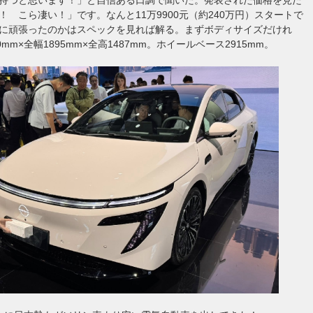
！ こら凄い！」です。なんと11万9900元（約240万円）スタートで
に頑張ったのかはスペックを見れば解る。まずボディサイズだけれ
0mm×全幅1895mm×全高1487mm。ホイールベース2915mm。