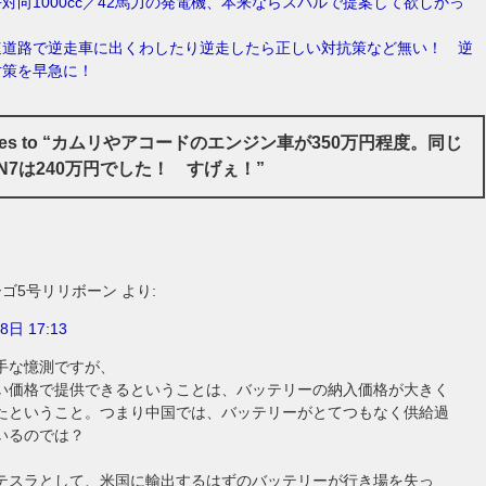
対向1000cc／42馬力の発電機、本来ならスバルで提案して欲しかっ
速道路で逆走車に出くわしたり逆走したら正しい対抗策など無い！ 逆
対策を早急に！
onses to “カムリやアコードのエンジン車が350万円程度。同じ
N7は240万円でした！ すげぇ！”
ーゴ5号リリボーン
より:
8日 17:13
手な憶測ですが、
い価格で提供できるということは、バッテリーの納入価格が大きく
たということ。つまり中国では、バッテリーがとてつもなく供給過
いるのでは？
テスラとして、米国に輸出するはずのバッテリーが行き場を失っ