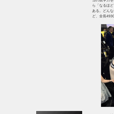
ら「なるほど
ある。どんな
ど、全長493