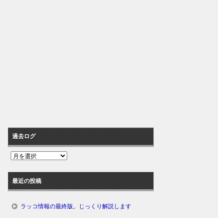
過去ログ
過
去
ロ
最近の投稿
グ
ラッコ情報の最終版。じっくり解説します