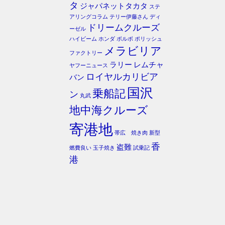
タ
ジャパネットタカタ
ステ
アリングコラム
テリー伊藤さん
ディ
ドリームクルーズ
ーゼル
ハイビーム
ホンダ
ボルボ
ポリッシュ
メラビリア
ファクトリー
ラリー
レムチャ
ヤフーニュース
ロイヤルカリビア
バン
国沢
乗船記
ン
丸武
地中海クルーズ
寄港地
帯広 焼き肉
新型
香
盗難
燃費良い
玉子焼き
試乗記
港