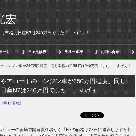
光宏
じ車格の日産N7は240万円でした！ すげぇ！
ボート
日々是修行
ラリー修行
お問い合せ
のエンジン車が350万円程度。同じ車格の日産N7は240万円でした！ すげぇ！
やアコードのエンジン車が350万円程度。同じ
日産N7は240万円でした！ すげぇ！
日
[
最新情報
]
上海ショーの会場で開発責任者から「N7の価格は27日に発表しますが相
持つと思います！」と自信ある口調で聞いた。発表された価格を見た