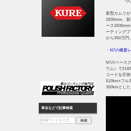
つ
新型カムリが全
2830mm。
ース2830
ーティングプ
から350万円
・
N7の概要
N7のベース
ウム）で21
コードを圧倒
510km×フ
350kmと
車名などで記事検索