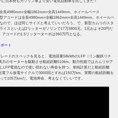
いに日本勢もガソリン車より安い電気自動車を出してきた！
長4980mm×全幅1862mm×全高1449mm。ホイールベース
新型アコードは全長4980mm×全幅1862mm×全高1449mm。ホイールベ
mmなので、ほぼ同じサイズと考えていいだろう。で、新型カムリのスタ
ライスといえば2リッターガソリンで17万3800元。1元およそ20円だ
。アコードの1.5リッターターボは360万円となる。
レポート
グレードのスペックを見ると、電池容量58kWhのLFP（リン酸鉄リチ
8馬力のモーターを駆動させ航続距離510km。動力性能ではカムリやア
しLFP電池なので使い切れない寿命を持つ。単純計算だと航続距離
ル充電フル放電サイクルで3000回とすれば150万km。実際の航続距離を
したって105万kmだ。電池寿命、考えなくていいです。