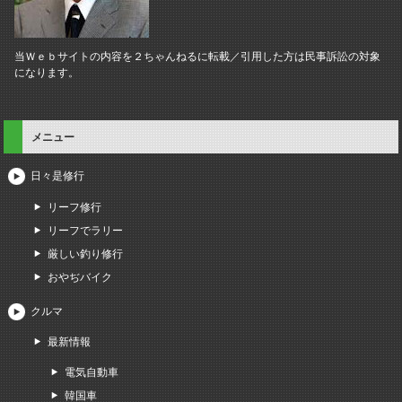
当Ｗｅｂサイトの内容を２ちゃんねるに転載／引用した方は民事訴訟の対象
になります。
メニュー
日々是修行
リーフ修行
リーフでラリー
厳しい釣り修行
おやぢバイク
クルマ
最新情報
電気自動車
韓国車