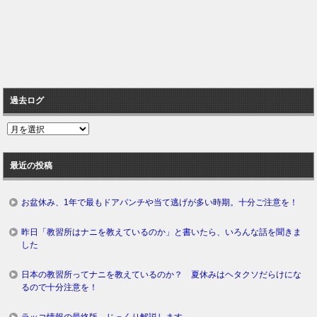
過去ログ
過
去
ロ
最近の投稿
グ
お盆休み、1年で最もドアパンチや当て逃げが多い時期。十分ご注意を！
昨日「教習所はナニを教えているのか」と書いたら、いろんな話を聞きま
した
日本の教習所ってナニを教えているのか？ 夏休みはヘタクソだらけにな
るので十分注意を！
ラッコ情報の最終版。じっくり解説します