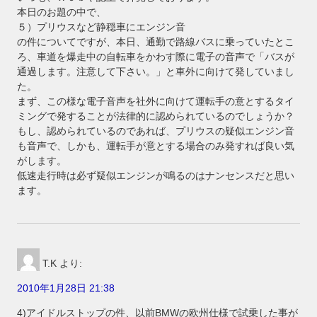
本日のお題の中で、
５）プリウスなど静穏車にエンジン音
の件についてですが、本日、通勤で路線バスに乗っていたとこ
ろ、車道を爆走中の自転車をかわす際に電子の音声で「バスが
通過します。注意して下さい。」と車外に向けて発していまし
た。
まず、この様な電子音声を社外に向けて運転手の意とするタイ
ミングで発することが法律的に認められているのでしょうか？
もし、認められているのであれば、プリウスの疑似エンジン音
も音声で、しかも、運転手が意とする場合のみ発すれば良い気
がします。
低速走行時は必ず疑似エンジンが鳴るのはナンセンスだと思い
ます。
T.K
より:
2010年1月28日 21:38
4)アイドルストップの件、以前BMWの欧州仕様で試乗した事が