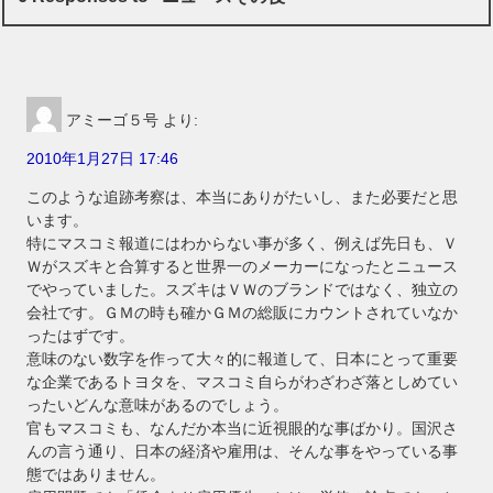
アミーゴ５号
より:
2010年1月27日 17:46
このような追跡考察は、本当にありがたいし、また必要だと思
います。
特にマスコミ報道にはわからない事が多く、例えば先日も、Ｖ
Ｗがスズキと合算すると世界一のメーカーになったとニュース
でやっていました。スズキはＶＷのブランドではなく、独立の
会社です。ＧＭの時も確かＧＭの総販にカウントされていなか
ったはずです。
意味のない数字を作って大々的に報道して、日本にとって重要
な企業であるトヨタを、マスコミ自らがわざわざ落としめてい
ったいどんな意味があるのでしょう。
官もマスコミも、なんだか本当に近視眼的な事ばかり。国沢さ
んの言う通り、日本の経済や雇用は、そんな事をやっている事
態ではありません。