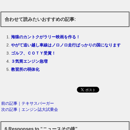
合わせて読みたいおすすめの記事:
海猿のカントクがラリー映画を作る！
やがて追い越し車線はノロノロ走行ばっかりの国になります
ゴルフ、ＣＯＴＹ受賞！
３気筒エンジン急増
教習所の弱体化
前の記事｜テキサスバーガー
次の記事｜エンジン誌大試乗会
6 Responses to “ニュースその後”