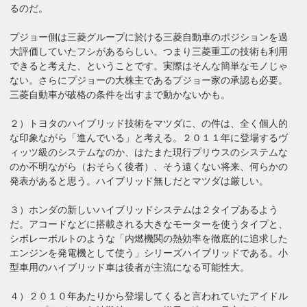
るのだ。
プジョー側は三菱グループに於ける三菱自動車のポジションを過
大評価していたフシがあるらしい。つまり三菱重工の技術も利用
できると考えた、ということです。実際はそんな簡単なモノじゃ
ない。さらにプジョーの大株主であるプジョー家の承認も必要。
三菱自動車が破格の条件を出すまで動かないかも。
２）トヨタのハイブリッド技術をマツダに、の件は、全く個人的
な印象ながら「進んでいる」と考える。２０１１年に登場するヴ
ィッツ級のシステムなのか、はたまた現行プリウスのシステムな
のか不明ながら（おそらく後者）、そう遠くない将来、何らかの
発表があると思う。ハイブリッド無しだとマツダは厳しい。
３）ホンダの新しいハイブリッドシステムは２タイプあるよう
だ。アコードなどに搭載される大きなモーターを使うタイプと、
シボレーボルトのような「内燃機関の熱効率を徹底的に追求した
エンジンを発電機として使う」シリーズハイブリッドである。小
型車用のハイブリッド車は後者が主流になる可能性大。
４）２０１０年あたりから登場してくると言われていたアイドル