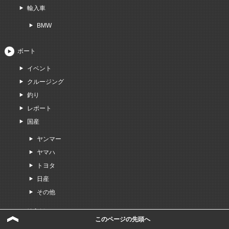
輸入車
BMW
ボート
イベント
クルージング
釣り
レポート
国産
ヤンマー
ヤマハ
トヨタ
日産
その他
輸入艇
このページの先頭へ
シーレイ