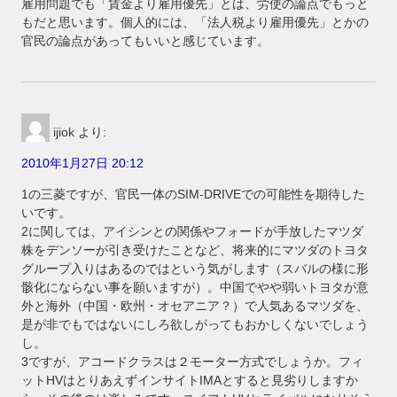
雇用問題でも「賃金より雇用優先」とは、労使の論点でもっと
もだと思います。個人的には、「法人税より雇用優先」とかの
官民の論点があってもいいと感じています。
ijiok
より:
2010年1月27日 20:12
1の三菱ですが、官民一体のSIM-DRIVEでの可能性を期待した
いです。
2に関しては、アイシンとの関係やフォードが手放したマツダ
株をデンソーが引き受けたことなど、将来的にマツダのトヨタ
グループ入りはあるのではという気がします（スバルの様に形
骸化にならない事を願いますが）。中国でやや弱いトヨタが意
外と海外（中国・欧州・オセアニア？）で人気あるマツダを、
是が非でもではないにしろ欲しがってもおかしくないでしょう
し。
3ですが、アコードクラスは２モーター方式でしょうか。フィ
ットHVはとりあえずインサイトIMAとすると見劣りしますか