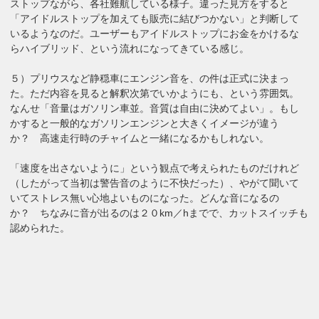
ストップながら、各社難航している様子。違った見方をすると
「アイドルストップを加えても販売に結びつかない」と判断して
いるようなのだ。ユーザーもアイドルストップにお金をかけるな
らハイブリッド、という流れになってきている感じ。
５）プリウスなど静穏車にエンジン音を、の件は正式に決まっ
た。ただ内容を見ると解釈次第でいかようにも、という雰囲気。
なんせ「音量はガソリン車並。音質は自由に決めてよい」。もし
かすると一般的なガソリンエンジンと大きくイメージが違う
か？ 高速走行時のチャイムと一緒になるかもしれない。
「速度を出さないように」という観点で考えられたものだけれど
（したがって当初は警告音のように不快だった）、やがて聞いて
いてストレス無い心地よいものになった。どんな音になるの
か？ ちなみに音が出るのは２０km／hまでで、カットスイッチも
認められた。