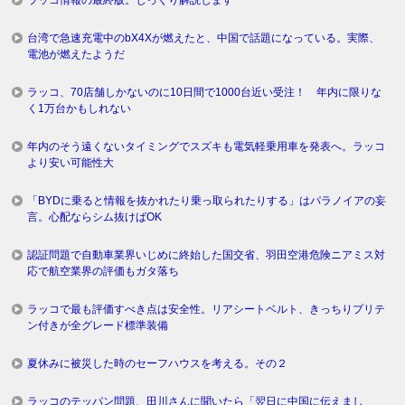
台湾で急速充電中のbX4Xが燃えたと、中国で話題になっている。実際、
電池が燃えたようだ
ラッコ、70店舗しかないのに10日間で1000台近い受注！ 年内に限りな
く1万台かもしれない
年内のそう遠くないタイミングでスズキも電気軽乗用車を発表へ。ラッコ
より安い可能性大
「BYDに乗ると情報を抜かれたり乗っ取られたりする」はパラノイアの妄
言。心配ならシム抜けばOK
認証問題で自動車業界いじめに終始した国交省、羽田空港危険ニアミス対
応で航空業界の評価もガタ落ち
ラッコで最も評価すべき点は安全性。リアシートベルト、きっちりプリテ
ン付きが全グレード標準装備
夏休みに被災した時のセーフハウスを考える。その２
ラッコのテッパン問題、田川さんに聞いたら「翌日に中国に伝えまし