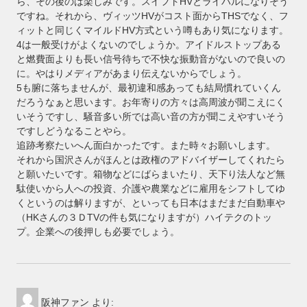
ら、その後のは楽しみです。スイフトHVとライバルになりそう
ですね。それから、ヴィッツHVがコスト面からTHSでなく、フ
ィットと同じくマイルドHV方式という噂もあり気になります。
4は一般受けがよくないのでしょうか。アイドルストップある
と燃費面よりも長い信号待ちで不快な振動音がないので良いの
に。やはりメディアがあまり伝えないからでしょう。
5も腑に落ちませんが、最初違和感あっても結局慣れていくん
だろうなぁと思います。お年寄りの方々は高周波が聞こえにく
いそうですし、騒音多い所では高い音の方が聞こえやすいそう
ですしどうなることやら。
追跡考察たいへん面白かったです。また時々お願いします。
それから国沢さんがほんとは政権のアドバイザーしてくれたら
と願いたいです。箱物などにばらまいたり、天下り法人など無
駄使いから人への投資、介護や農業などに雇用をシフトしてゆ
くというのは解りますが、といっても日本はまだまだ自動車や
（HKさんの３ＤTVの件も気になりますが）ハイテクのトッ
プ。企業への後押しも必要でしょう。
阪神ファン
より: