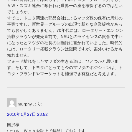
ＶＷ・スズキ連合に奪われた世界一の座を確保するのではない
でしょうか。
すでに、トヨタ関連の部品会社によるマツダ株の保有は周知の
事実ですし、新世界一グループの出現で新たな企業提携があっ
てもおかしくありません。70年代には、ロータリー・エンジン
搭載クラウンが発売直前で、NSUとのライセンスの関係で中止
になったとマツダの社長の回顧録に書かれていました。時代的
には、ロータリー搭載クラウンは疑問ですが、案外いけるかも
知れません。
フォード離れをしたマツダの生きる道は、ひとつかと思いま
す。そして、トヨタにとっても今のマツダのポジションは、ト
ヨタ・ブランドやマーケットを補強でき有益だと考えます。
murphy
より:
2010年1月27日 23:52
国沢様
いつも、Ｗｅｂや誌上で拝見しております。