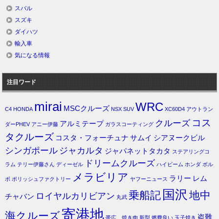
スバル
スズキ
ダイハツ
輸入車
気になる情報
注目ワード
mirai
WRC
MSCクルーズ
C4
HONDA
NSX
SUV
XC60D4
アウトラン
コス
クルーズ
アルミテープ
ダーPHEV
アニー伊藤
ガラスコーティング
タクルーズ
コスタ・フォーチュナ
サムイ
シアヌークビル
シンガポール
ジャカルタ
ジャパネットタカタ
ステアリングコ
ドリームクルーズ
ラム
テリー伊藤さん
ディーゼル
ハイビーム
ホンダ
ボル
メラビリア
ラリー
レム
ボ
ポリッシュファクトリー
ヤフーニュース
国沢
乗船記
地中
ロイヤルカリビアン
チャバン
丸武
寄港地
海クルーズ
盗難
帯広 焼き肉
新型
燃費良い
玉子焼き