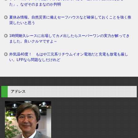
た」。なぜそのままなのか判明
夏休み情報。自然災害に備えセーフハウスなど確保しておくことを強く推
奨したいと思う
1時間耐久レースに出場してカメ出したらスーパーワンの実力が解ってき
ました。良いクルマですよ～
外気温40度！ もはや三元系リチウムイオン電池だと充電も放電も厳し
い。LFPなら問題なしだけれど
アドレス