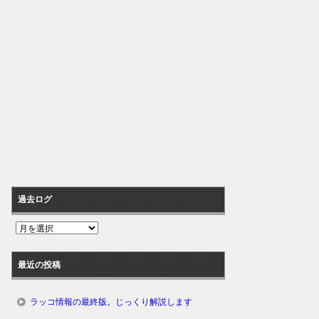
過去ログ
過
去
ロ
最近の投稿
グ
ラッコ情報の最終版。じっくり解説します