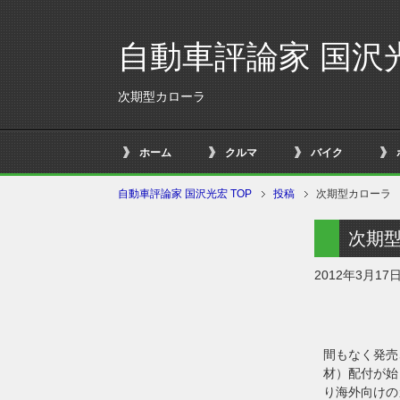
自動車評論家 国沢
次期型カローラ
ホーム
クルマ
バイク
自動車評論家 国沢光宏 TOP
投稿
次期型カローラ
次期
2012年3月17
間もなく発売
材）配付が始
り海外向けの