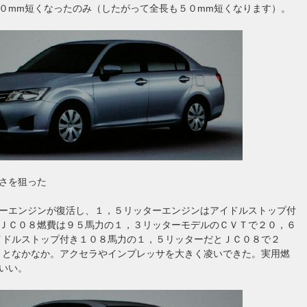
０mm短くなったのみ（したがって全長も５０mm短くなります）。
さを狙った
ーエンジンが復活し、１，５リッターエンジンはアイドルストップ付
ＪＣ０８燃費は９５馬力の１，３リッターモデルのＣＶＴで２０，６
イドルストップ付き１０８馬力の１，５リッターだとＪＣ０８で２
Ｌとなかなか。アクセラやインプレッサを大きく凌いできた。実用燃
いい。