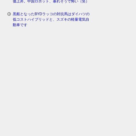
価上昇。中国ロボット、暴れそうで怖い（笑）
黒船となったBYDラッコの対抗馬はダイハツの
低コストハイブリッドと、スズキの軽量電気自
動車です