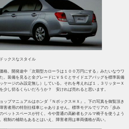
ドックスなスタイル
価格。開発途中「次期型カローラは１００万円にする」みたいなウワ
た。装備を見ると全グレードにＶＳＣとサイドエアバッグを標準装備
ッケージのみ設定無し）している。それを考えれば１，３リッターＸ
を少し切るくらいだろうか？ 安ければ売れると思います。
ョップマニュアルはホンダ『ＮボックスＨＸ』。下の写真を御覧頂き
障害者用の特別仕様車じゃありません。標準モデルでリアの「歩み
のベットスペースが付く。今や普通の高齢者もクルマ椅子を使うよう
。税制の補助もあるとはいえ、障害者用は車両価格が高い。