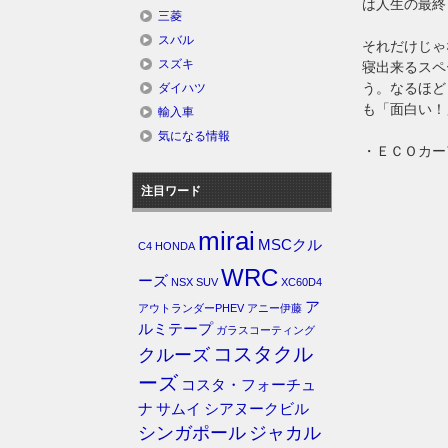
は人生の最終
三菱
スバル
それだけじゃ
スズキ
寝出来るスペ
う。なるほど
ダイハツ
も「面白い！
輸入車
気になる情報
・ＥＣＯカー
注目ワード
mirai
MSCクル
C4
HONDA
WRC
ーズ
NSX
SUV
XC60D4
ア
アウトランダーPHEV
アニー伊藤
ルミテープ
ガラスコーティング
コスタクル
クルーズ
ーズ
コスタ・フォーチュ
ナ
サムイ
シアヌークビル
シンガポール
ジャカル