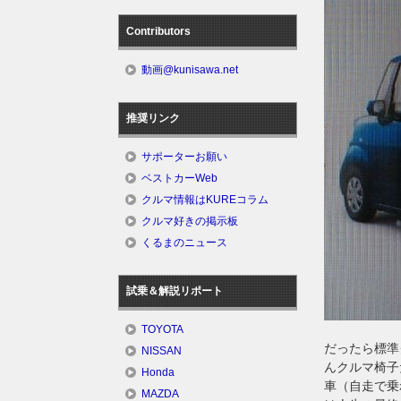
Contributors
動画@kunisawa.net
推奨リンク
サポーターお願い
ベストカーWeb
クルマ情報はKUREコラム
クルマ好きの掲示板
くるまのニュース
試乗＆解説リポート
TOYOTA
だったら標準
NISSAN
んクルマ椅子
Honda
車（自走で乗
MAZDA