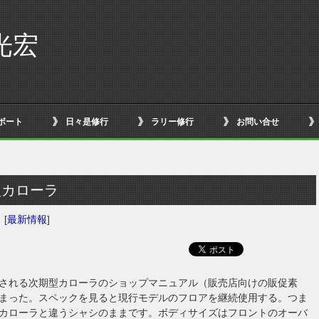
光宏
ボート
日々是修行
ラリー修行
お問い合せ
型カローラ
日
[
最新情報
]
される次期型カローラのショップマニュアル（販売店向けの販促素
まった。スペックを見ると現行モデルのフロアを継続使用する。つま
カローラと違うシャシのままです。ボディサイズはフロントのオーバ