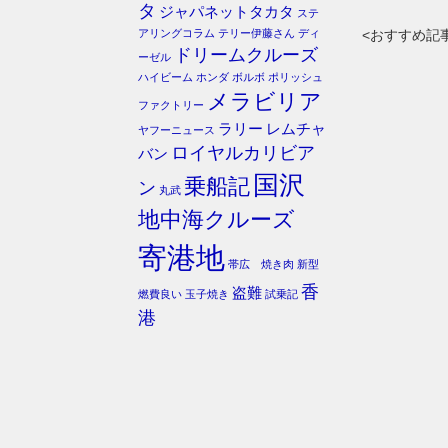
タ
ジャパネットタカタ
ステ
アリングコラム
テリー伊藤さん
ディ
<おすすめ記
ドリームクルーズ
ーゼル
ハイビーム
ホンダ
ボルボ
ポリッシュ
メラビリア
ファクトリー
ラリー
レムチャ
ヤフーニュース
ロイヤルカリビア
バン
国沢
乗船記
ン
丸武
地中海クルーズ
寄港地
帯広 焼き肉
新型
香
盗難
燃費良い
玉子焼き
試乗記
港