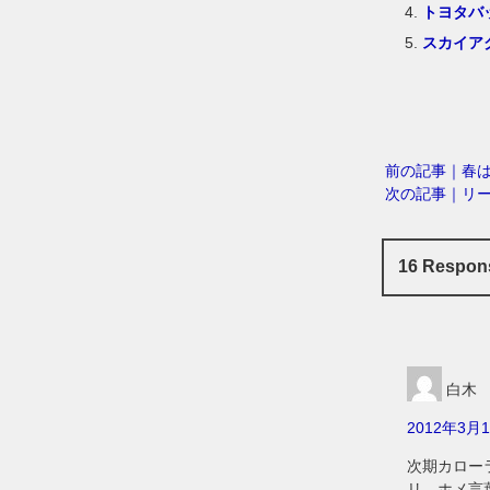
トヨタバ
スカイア
前の記事｜春
次の記事｜リ
16 Respo
白木
2012年3月1
次期カロー
リ。ホメ言