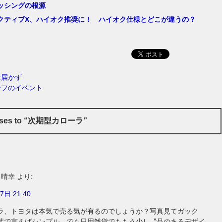
ッシングの根源
クティブX、ハイオク推奨に！ ハイオク仕様とどこが違うの？
は届かず
ーフのイベント
nses to “次期型カローラ”
 晴幸
より:
7日 21:40
ラ、トヨタは本気で売る気が有るのでしょうか？写真見てガック
葉で言えばシンプル。でも日用雑貨でももう少し〝品のあるデザイ