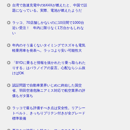
台湾で急速充電中のbX4Xが燃えたと、中国で話
題になっている。実際、電池が燃えたようだ
ラッコ、70店舗しかないのに10日間で1000台
近い受注！ 年内に限りなく1万台かもしれな
い
年内のそう遠くないタイミングでスズキも電気
軽乗用車を発表へ。ラッコより安い可能性大
「BYDに乗ると情報を抜かれたり乗っ取られた
りする」はパラノイアの妄言。心配ならシム抜
けばOK
認証問題で自動車業界いじめに終始した国交
省、羽田空港危険ニアミス対応で航空業界の評
価もガタ落ち
ラッコで最も評価すべき点は安全性。リアシー
トベルト、きっちりプリテン付きが全グレード
標準装備