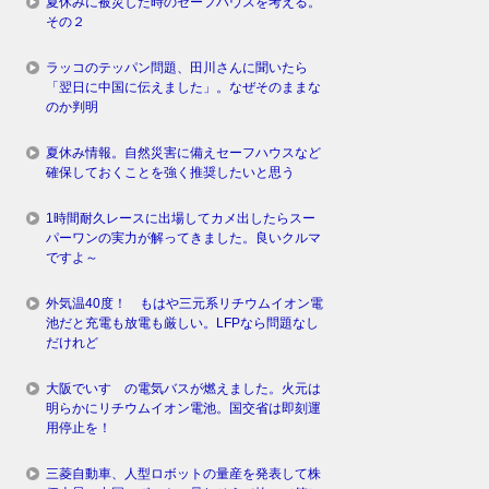
夏休みに被災した時のセーフハウスを考える。
その２
ラッコのテッパン問題、田川さんに聞いたら
「翌日に中国に伝えました」。なぜそのままな
のか判明
夏休み情報。自然災害に備えセーフハウスなど
確保しておくことを強く推奨したいと思う
1時間耐久レースに出場してカメ出したらスー
パーワンの実力が解ってきました。良いクルマ
ですよ～
外気温40度！ もはや三元系リチウムイオン電
池だと充電も放電も厳しい。LFPなら問題なし
だけれど
大阪でいすゞの電気バスが燃えました。火元は
明らかにリチウムイオン電池。国交省は即刻運
用停止を！
三菱自動車、人型ロボットの量産を発表して株