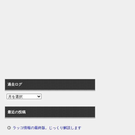
過去ログ
過
去
ロ
最近の投稿
グ
ラッコ情報の最終版。じっくり解説します