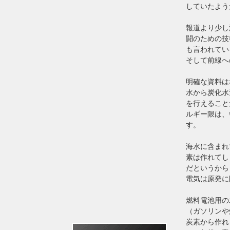
していたよう
報道より少し
闘のための技
も言われてい
そして前線へ
明確な資料は
水から炭化水
を行えること
ルギー限は、
す。
海水に含まれ
素は作れてし
だというから
電気は原発に
燃料電池用の
（ガソリンや
炭素から作れ