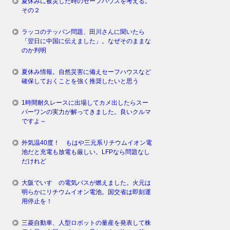
夏休みに被災した時のセーフハウスを考える。
その２
ラッコのテッパン問題、田川さんに聞いたら
「翌日に中国に伝えました」。なぜそのままな
のか判明
夏休み情報。自然災害に備えセーフハウスなど
確保しておくことを強く推奨したいと思う
1時間耐久レースに出場してカメ出したらスー
パーワンの実力が解ってきました。良いクルマ
ですよ～
外気温40度！ もはや三元系リチウムイオン電
池だと充電も放電も厳しい。LFPなら問題なし
だけれど
大阪でいすゞの電気バスが燃えました。火元は
明らかにリチウムイオン電池。国交省は即刻運
用停止を！
三菱自動車、人型ロボットの量産を発表して株