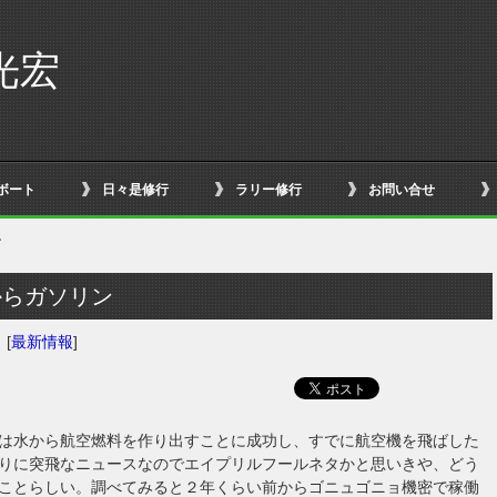
光宏
ボート
日々是修行
ラリー修行
お問い合せ
ン
からガソリン
日
[
最新情報
]
は水から航空燃料を作り出すことに成功し、すでに航空機を飛ばした
りに突飛なニュースなのでエイプリルフールネタかと思いきや、どう
ことらしい。調べてみると２年くらい前からゴニュゴニョ機密で稼働