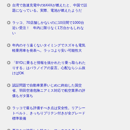
台湾で急速充電中のbX4Xが燃えたと、中国で話
題になっている。実際、電池が燃えたようだ
ラッコ、70店舗しかないのに10日間で1000台
近い受注！ 年内に限りなく1万台かもしれな
い
年内のそう遠くないタイミングでスズキも電気
軽乗用車を発表へ。ラッコより安い可能性大
「BYDに乗ると情報を抜かれたり乗っ取られた
りする」はパラノイアの妄言。心配ならシム抜
けばOK
認証問題で自動車業界いじめに終始した国交
省、羽田空港危険ニアミス対応で航空業界の評
価もガタ落ち
ラッコで最も評価すべき点は安全性。リアシー
トベルト、きっちりプリテン付きが全グレード
標準装備