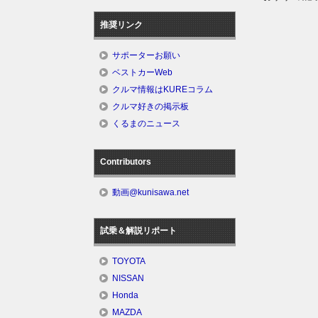
推奨リンク
サポーターお願い
ベストカーWeb
クルマ情報はKUREコラム
クルマ好きの掲示板
くるまのニュース
Contributors
動画@kunisawa.net
試乗＆解説リポート
TOYOTA
NISSAN
Honda
MAZDA