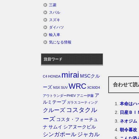
三菱
スバル
スズキ
ダイハツ
輸入車
気になる情報
注目ワード
mirai
MSCクル
C4
HONDA
合わせて読
WRC
ーズ
NSX
SUV
XC60D4
ア
アウトランダーPHEV
アニー伊藤
ルミテープ
ガラスコーティング
本命はハ
コスタクル
クルーズ
日産ＢＩ
ーズ
コスタ・フォーチュ
ネオジム
ナ
サムイ
シアヌークビル
朝令暮改
シンガポール
ジャカル
こんな恐