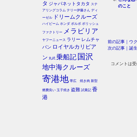
タ
ジャパネットタカタ
ステ
のこと
アリングコラム
テリー伊藤さん
ディ
ドリームクルーズ
ーゼル
ハイビーム
ホンダ
ボルボ
ポリッシュ
メラビリア
ファクトリー
ラリー
レムチャ
ヤフーニュース
前の記事｜ウ
ロイヤルカリビア
バン
次の記事｜誕
国沢
乗船記
ン
丸武
コメントは受
地中海クルーズ
寄港地
帯広 焼き肉
新型
香
盗難
燃費良い
玉子焼き
試乗記
港