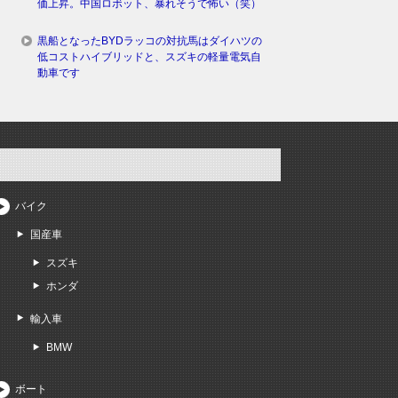
価上昇。中国ロボット、暴れそうで怖い（笑）
黒船となったBYDラッコの対抗馬はダイハツの
低コストハイブリッドと、スズキの軽量電気自
動車です
バイク
国産車
スズキ
ホンダ
輸入車
BMW
ボート