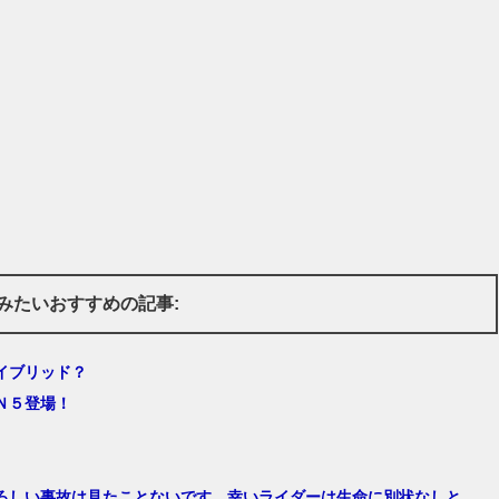
みたいおすすめの記事:
イブリッド？
Ｎ５登場！
ろしい事故は見たことないです。幸いライダーは生命に別状なしと