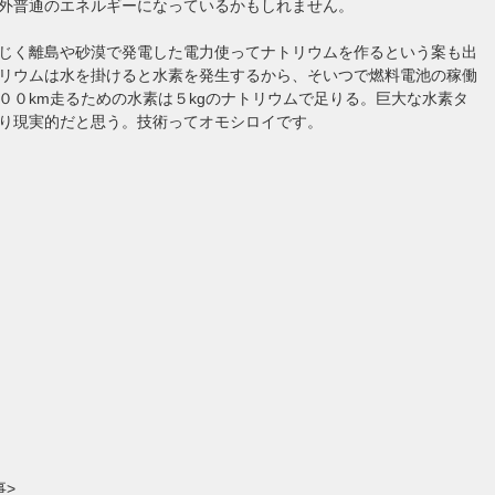
外普通のエネルギーになっているかもしれません。
じく離島や砂漠で発電した電力使ってナトリウムを作るという案も出
リウムは水を掛けると水素を発生するから、そいつで燃料電池の稼働
００km走るための水素は５kgのナトリウムで足りる。巨大な水素タ
り現実的だと思う。技術ってオモシロイです。
事>