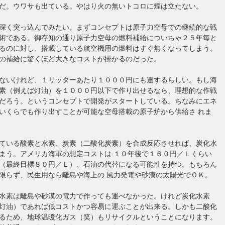
だ。ウワサも出ている。やはり火の無いトコロに煙は立たない。
深く突っ込んでみたい。まずコンセプトは原子力空母での継続的な戦
術である。御存知の通り原子力空母の燃料補給についちゃ２５年毎と
るのに対し、搭載している航空機用の燃料はすぐ無くなってしまう。
の補給に驚くほど大きなコストが掛かるのだった。
ないけれど、１リッターあたり１０００円にも達するらしい。もし海
素（例えば灯油）を１０００円以下で作り出せるなら、理想的な作戦
だろう。というコンセプトで開発がスタートしている。ちなみにエネ
いくらでも作り出すことが可能な空母搭載の原子炉から供給さ れま
ている酸素と水素、炭素（二酸化炭素）を合成反応させれば、炭化水
まう。アメリカ海軍の想定コストは １０年後で１６０円／Ｌくらい
（最終目標８０円／Ｌ）、石油の代替になる可能性を持つ。もちろん
限らず、民生用なら離島や海上の 風力発電や砂漠の太陽光でＯＫ。
水素は離島や砂漠の電力で作っても運べなかった。けれど炭化水素
灯油）であれば低コストかつ容易に運ぶことが出来る。しかも二酸化
るため、地球温暖化ガス（笑）もリサイクルということになります。