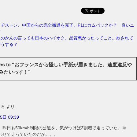
リヂストン、中国からの完全撤退を完了。F1にカムバックか？ 良いニ
す
んのかんの言っても日本のハイオク、品質悪かったってこと。欺されて
どうする？
onses to “おフランスから怪しい手紙が届きました。速度違反や
みたいっす！”
けろ
より:
5日 09:39
、昨日も50km/h制限の公道を、気がつけば3割増で走っていた。単
わせて走っていたのだが。。。