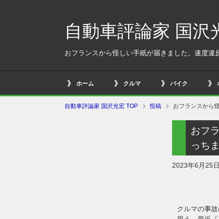
自動車評論家 国沢
おフランスから怪しい手紙が届きました。速度違
ホーム
クルマ
バイク
自動車評論家 国沢光宏 TOP
投稿
おフランスから
おフ
っち
2023年6月25
クルマの事故
思う。最近『