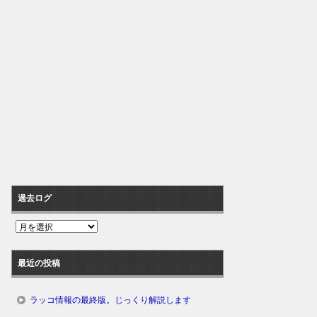
過去ログ
過
去
ロ
最近の投稿
グ
ラッコ情報の最終版。じっくり解説します