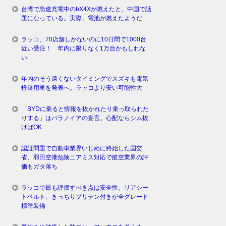
台湾で急速充電中のbX4Xが燃えたと、中国で話
題になっている。実際、電池が燃えたようだ
ラッコ、70店舗しかないのに10日間で1000台
近い受注！ 年内に限りなく1万台かもしれな
い
年内のそう遠くないタイミングでスズキも電気
軽乗用車を発表へ。ラッコより安い可能性大
「BYDに乗ると情報を抜かれたり乗っ取られた
りする」はパラノイアの妄言。心配ならシム抜
けばOK
認証問題で自動車業界いじめに終始した国交
省、羽田空港危険ニアミス対応で航空業界の評
価もガタ落ち
ラッコで最も評価すべき点は安全性。リアシー
トベルト、きっちりプリテン付きが全グレード
標準装備