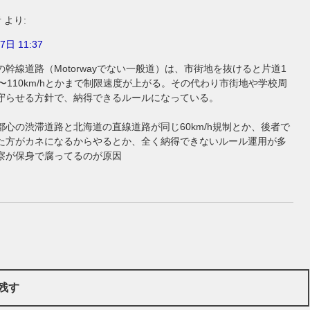
者
より:
7日 11:37
幹線道路（Motorwayでない一般道）は、市街地を抜けると片道1
〜110km/hとかまで制限速度が上がる。その代わり市街地や学校周
守らせる方針で、納得できるルールになっている。
都心の渋滞道路と北海道の直線道路が同じ60km/h規制とか、後者で
た方がカネになるからやるとか、全く納得できないルール運用が多
察が保身で腐ってるのが原因
残す