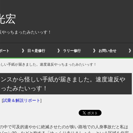
光宏
反やっちまったみたいっす！
ボート
日々是修行
ラリー修行
お問い合せ
怪しい手紙が届きました。速度違反やっちまったみたいっす！
ランスから怪しい手紙が届きました。速度違反や
まったみたいっす！
日
[
試乗＆解説リポート
]
の中で可及的速やかに絶滅させたのが狭い路地での人身事故だと私は
ゾーン30』などと称する「ゆっくり走りましょう」という区域を住宅