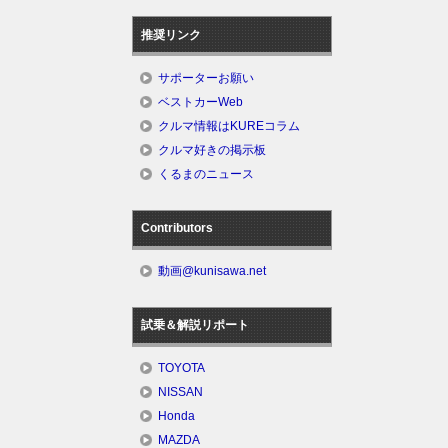
推奨リンク
サポーターお願い
ベストカーWeb
クルマ情報はKUREコラム
クルマ好きの掲示板
くるまのニュース
Contributors
動画@kunisawa.net
試乗＆解説リポート
TOYOTA
NISSAN
Honda
MAZDA