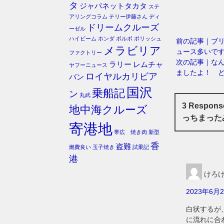
タ
ジャパネットタカタ
ステ
アリングコラム
テリー伊藤さん
ディ
ドリームクルーズ
ーゼル
ハイビーム
ホンダ
ボルボ
ポリッシュ
前の記事｜ブ
メラビリア
ュース多いで
ファクトリー
次の記事｜な
ラリー
レムチャ
ヤフーニュース
ましたよ！ 
ロイヤルカリビア
バン
国沢
乗船記
ン
丸武
3 Resp
地中海クルーズ
っちまった
寄港地
帯広 焼き肉
新型
香
盗難
燃費良い
玉子焼き
試乗記
港
けろ
2023年6月2
白状するが
に流れに合