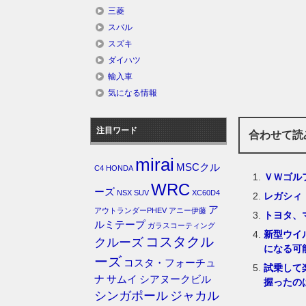
三菱
スバル
スズキ
ダイハツ
輸入車
気になる情報
注目ワード
合わせて読
mirai
MSCクル
C4
HONDA
ＶＷゴル
WRC
ーズ
NSX
SUV
XC60D4
レガシィ
ア
アウトランダーPHEV
アニー伊藤
トヨタ、
ルミテープ
ガラスコーティング
新型ウイ
コスタクル
クルーズ
になる可
ーズ
コスタ・フォーチュ
試乗して
ナ
サムイ
シアヌークビル
握ったの
シンガポール
ジャカル