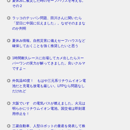
夏休みに被災した時のセーフハウスを考える。
その２
ラッコのテッパン問題、田川さんに聞いたら
「翌日に中国に伝えました」。なぜそのままな
のか判明
夏休み情報。自然災害に備えセーフハウスなど
確保しておくことを強く推奨したいと思う
1時間耐久レースに出場してカメ出したらスー
パーワンの実力が解ってきました。良いクルマ
ですよ～
外気温40度！ もはや三元系リチウムイオン電
池だと充電も放電も厳しい。LFPなら問題なし
だけれど
大阪でいすゞの電気バスが燃えました。火元は
明らかにリチウムイオン電池。国交省は即刻運
用停止を！
三菱自動車、人型ロボットの量産を発表して株