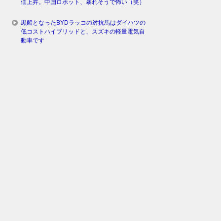
価上昇。中国ロボット、暴れそうで怖い（笑）
黒船となったBYDラッコの対抗馬はダイハツの
低コストハイブリッドと、スズキの軽量電気自
動車です