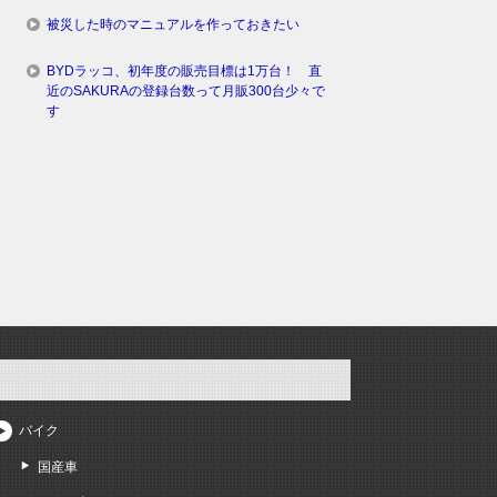
被災した時のマニュアルを作っておきたい
BYDラッコ、初年度の販売目標は1万台！ 直
近のSAKURAの登録台数って月販300台少々で
す
バイク
国産車