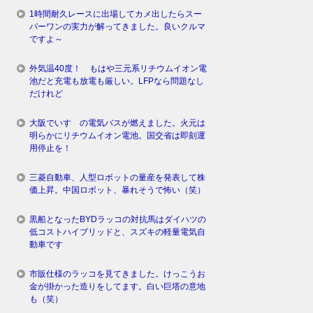
1時間耐久レースに出場してカメ出したらスー
パーワンの実力が解ってきました。良いクルマ
ですよ～
外気温40度！ もはや三元系リチウムイオン電
池だと充電も放電も厳しい。LFPなら問題なし
だけれど
大阪でいすゞの電気バスが燃えました。火元は
明らかにリチウムイオン電池。国交省は即刻運
用停止を！
三菱自動車、人型ロボットの量産を発表して株
価上昇。中国ロボット、暴れそうで怖い（笑）
黒船となったBYDラッコの対抗馬はダイハツの
低コストハイブリッドと、スズキの軽量電気自
動車です
市販仕様のラッコを見てきました。けっこうお
金が掛かった造りをしてます。白い巨塔の意地
も（笑）