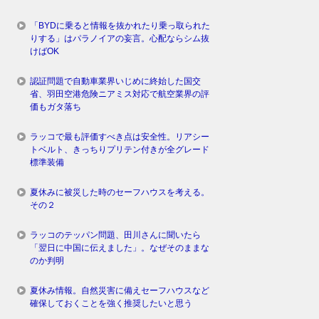
「BYDに乗ると情報を抜かれたり乗っ取られた
りする」はパラノイアの妄言。心配ならシム抜
けばOK
認証問題で自動車業界いじめに終始した国交
省、羽田空港危険ニアミス対応で航空業界の評
価もガタ落ち
ラッコで最も評価すべき点は安全性。リアシー
トベルト、きっちりプリテン付きが全グレード
標準装備
夏休みに被災した時のセーフハウスを考える。
その２
ラッコのテッパン問題、田川さんに聞いたら
「翌日に中国に伝えました」。なぜそのままな
のか判明
夏休み情報。自然災害に備えセーフハウスなど
確保しておくことを強く推奨したいと思う