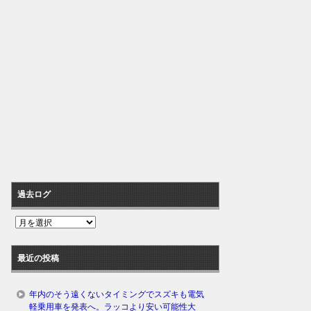
過去ログ
過
去
ロ
最近の投稿
グ
年内のそう遠くないタイミングでスズキも電気
軽乗用車を発表へ。ラッコより安い可能性大