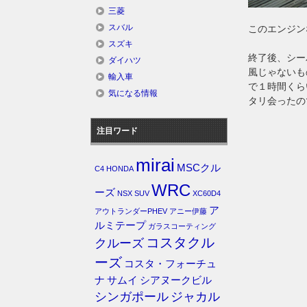
三菱
スバル
このエンジン
スズキ
終了後、シー
ダイハツ
風じゃないも
輸入車
で１時間くら
気になる情報
タリ会ったの
注目ワード
mirai
MSCクル
C4
HONDA
WRC
ーズ
NSX
SUV
XC60D4
ア
アウトランダーPHEV
アニー伊藤
ルミテープ
ガラスコーティング
コスタクル
クルーズ
ーズ
コスタ・フォーチュ
ナ
サムイ
シアヌークビル
シンガポール
ジャカル