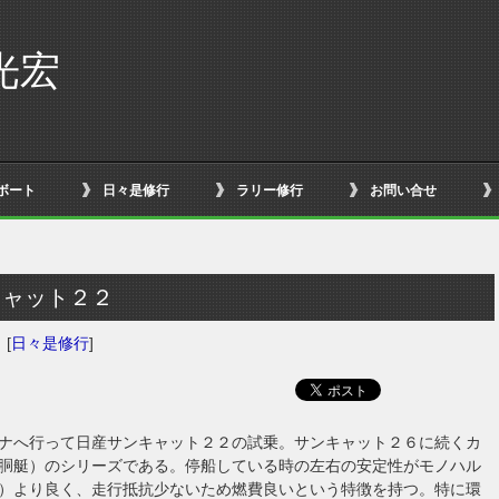
光宏
ボート
日々是修行
ラリー修行
お問い合せ
２
キャット２２
日
[
日々是修行
]
ナへ行って日産サンキャット２２の試乗。サンキャット２６に続くカ
胴艇）のシリーズである。停船している時の左右の安定性がモノハル
）より良く、走行抵抗少ないため燃費良いという特徴を持つ。特に環