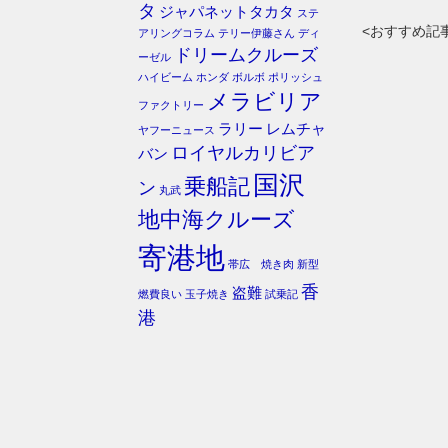
タ
ジャパネットタカタ
ステ
<おすすめ記
アリングコラム
テリー伊藤さん
ディ
ドリームクルーズ
ーゼル
ハイビーム
ホンダ
ボルボ
ポリッシュ
メラビリア
ファクトリー
ラリー
レムチャ
ヤフーニュース
ロイヤルカリビア
バン
国沢
乗船記
ン
丸武
地中海クルーズ
寄港地
帯広 焼き肉
新型
香
盗難
燃費良い
玉子焼き
試乗記
港