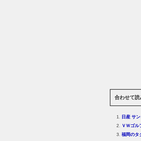
合わせて読
日産 サン
ＶＷゴル
福岡のタ