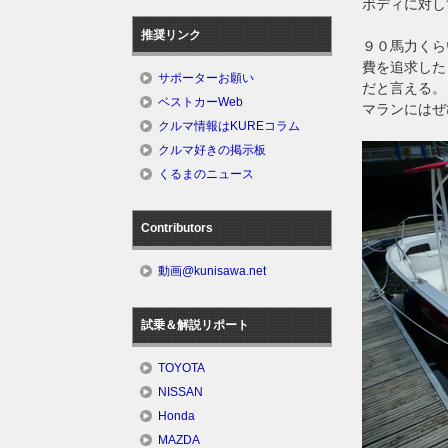
ボディに対し
推奨リンク
９０馬力くら
費を追求した
サポーターお願い
だと言える。
ベストカーWeb
マランにはぜ
クルマ情報はKUREコラム
クルマ好きの掲示板
くるまのニュース
Contributors
動画@kunisawa.net
試乗＆解説リポート
TOYOTA
NISSAN
Honda
MAZDA