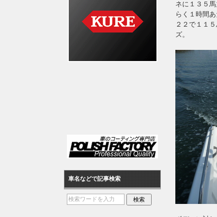
ネに１３５馬
らく１時間あ
２２で１１５
ズ。
車名などで記事検索