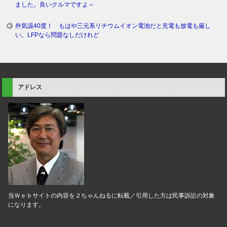
ました。良いクルマですよ～
外気温40度！ もはや三元系リチウムイオン電池だと充電も放電も厳し
い。LFPなら問題なしだけれど
アドレス
当Ｗｅｂサイトの内容を２ちゃんねるに転載／引用した方は民事訴訟の対象
になります。