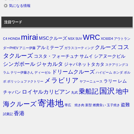
気になる情報
注目ワード
mirai
WRC
MSCクルーズ
C4
HONDA
NSX
SUV
XC60D4
アウトラン
コス
クルーズ
アルミテープ
ダーPHEV
アニー伊藤
ガラスコーティング
タクルーズ
コスタ・フォーチュナ
サムイ
シアヌークビル
シンガポール
ジャカルタ
ジャパネットタカタ
ステアリングコ
ドリームクルーズ
ラム
テリー伊藤さん
ディーゼル
ハイビーム
ホンダ
ボル
メラビリア
ラリー
レム
ボ
ポリッシュファクトリー
ヤフーニュース
国沢
乗船記
地中
ロイヤルカリビアン
チャバン
丸武
寄港地
海クルーズ
盗難
帯広 焼き肉
新型
燃費良い
玉子焼き
香港
試乗記