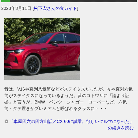
2023年3月11日
[
松下宏さんの食ガイド
]
昔は、V16や直列八気筒などがステイタスだったが、今や直列六気
筒がステイタスになっているようだ。昔のコトワザに「論より証
拠」と言うが、BMW・ベンツ・ジャガー・ローバーなど、六気
筒・タテ置きがプレミアムと呼ばれるクラスに・・・
「車屋四六の四方山話／CX-60に試乗。欲しいクルマになった」
の続きを読む