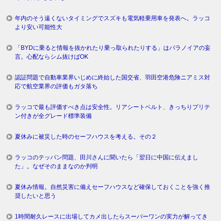
年内のそう遠くないタイミングでスズキも電気軽乗用車を発表へ。ラッコ
より安い可能性大
「BYDに乗ると情報を抜かれたり乗っ取られたりする」はパラノイアの妄
言。心配ならシム抜けばOK
認証問題で自動車業界いじめに終始した国交省、羽田空港危険ニアミス対
応で航空業界の評価もガタ落ち
ラッコで最も評価すべき点は安全性。リアシートベルト、きっちりプリテ
ン付きが全グレード標準装備
夏休みに被災した時のセーフハウスを考える。その２
ラッコのテッパン問題、田川さんに聞いたら「翌日に中国に伝えまし
た」。なぜそのままなのか判明
夏休み情報。自然災害に備えセーフハウスなど確保しておくことを強く推
奨したいと思う
1時間耐久レースに出場してカメ出したらスーパーワンの実力が解ってき