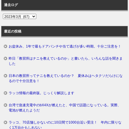
過去ログ
過
去
ロ
最近の投稿
グ
お盆休み、1年で最もドアパンチや当て逃げが多い時期。十分ご注意を！
昨日「教習所はナニを教えているのか」と書いたら、いろんな話を聞きま
した
日本の教習所ってナニを教えているのか？ 夏休みはヘタクソだらけにな
るので十分注意を！
ラッコ情報の最終版。じっくり解説します
台湾で急速充電中のbX4Xが燃えたと、中国で話題になっている。実際、
電池が燃えたようだ
ラッコ、70店舗しかないのに10日間で1000台近い受注！ 年内に限りな
く1万台かもしれない