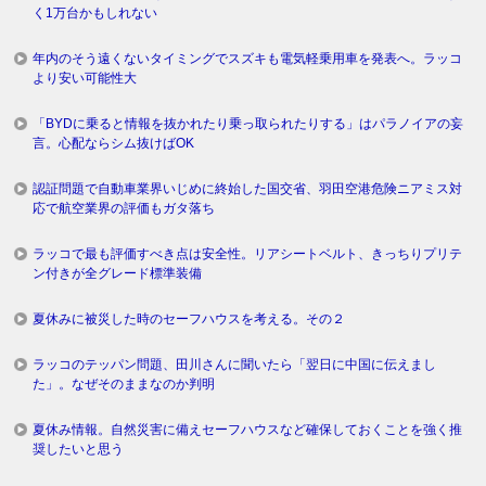
く1万台かもしれない
年内のそう遠くないタイミングでスズキも電気軽乗用車を発表へ。ラッコ
より安い可能性大
「BYDに乗ると情報を抜かれたり乗っ取られたりする」はパラノイアの妄
言。心配ならシム抜けばOK
認証問題で自動車業界いじめに終始した国交省、羽田空港危険ニアミス対
応で航空業界の評価もガタ落ち
ラッコで最も評価すべき点は安全性。リアシートベルト、きっちりプリテ
ン付きが全グレード標準装備
夏休みに被災した時のセーフハウスを考える。その２
ラッコのテッパン問題、田川さんに聞いたら「翌日に中国に伝えまし
た」。なぜそのままなのか判明
夏休み情報。自然災害に備えセーフハウスなど確保しておくことを強く推
奨したいと思う