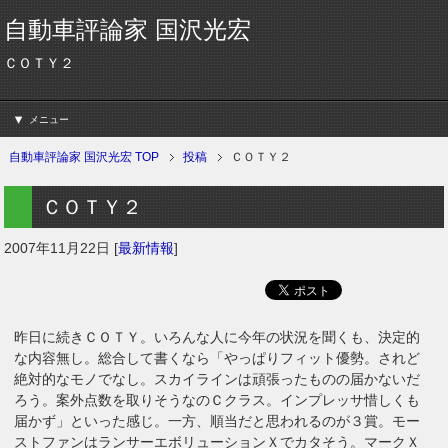
自動車評論家 国沢光宏
ＣＯＴＹ２
メニュー
自動車評論家 国沢光宏 TOP
投稿
ＣＯＴＹ２
ＣＯＴＹ２
2007年11月22日
[
最新情報
]
昨日に続きＣＯＴＹ。いろんな人に今年の状況を聞くも、決定的
な内容無し。総合して書くなら「やっぱりフィット優勢。されど
絶対的なモノでなし。スカイラインは頑張ったものの届かないだ
ろう。案外点数を取りそうなのＣクラス。インプレッサ惜しくも
届かず」といった感じ。一方、順当だと思われるのが３賞。モー
ストファンはランサーエボリューションＸでカタそう。マークＸ