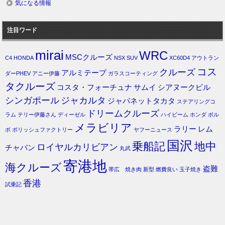
気になる情報
注目ワード
mirai
WRC
MSCクルーズ
C4
HONDA
NSX
SUV
XC60D4
アウトラン
コス
クルーズ
アルミテープ
ダーPHEV
アニー伊藤
ガラスコーティング
タクルーズ
コスタ・フォーチュナ
サムイ
シアヌークビル
シンガポール
ジャカルタ
ジャパネットタカタ
ステアリングコ
ドリームクルーズ
ラム
テリー伊藤さん
ディーゼル
ハイビーム
ホンダ
ボル
メラビリア
ラリー
レム
ボ
ポリッシュファクトリー
ヤフーニュース
国沢
乗船記
地中
ロイヤルカリビアン
チャバン
丸武
寄港地
海クルーズ
盗難
帯広 焼き肉
新型
燃費良い
玉子焼き
香港
試乗記