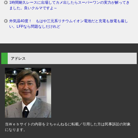
1時間耐久レースに出場してカメ出したらスーパーワンの実力が解ってき
ました。良いクルマですよ～
外気温40度！ もはや三元系リチウムイオン電池だと充電も放電も厳し
い。LFPなら問題なしだけれど
アドレス
当Ｗｅｂサイトの内容を２ちゃんねるに転載／引用した方は民事訴訟の対象
になります。