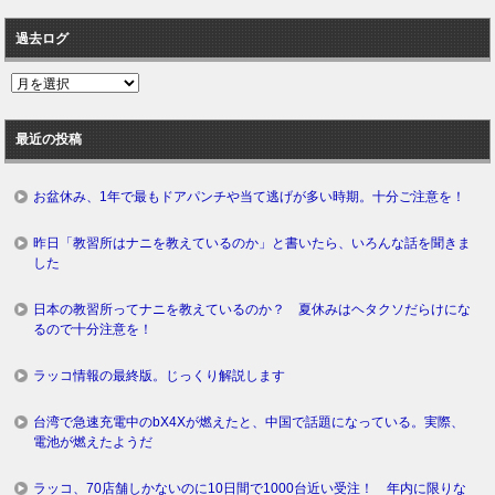
過去ログ
過
去
ロ
最近の投稿
グ
お盆休み、1年で最もドアパンチや当て逃げが多い時期。十分ご注意を！
昨日「教習所はナニを教えているのか」と書いたら、いろんな話を聞きま
した
日本の教習所ってナニを教えているのか？ 夏休みはヘタクソだらけにな
るので十分注意を！
ラッコ情報の最終版。じっくり解説します
台湾で急速充電中のbX4Xが燃えたと、中国で話題になっている。実際、
電池が燃えたようだ
ラッコ、70店舗しかないのに10日間で1000台近い受注！ 年内に限りな