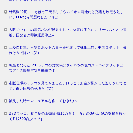
外気温40度！ もはや三元系リチウムイオン電池だと充電も放電も厳し
い。LFPなら問題なしだけれど
大阪でいすゞの電気バスが燃えました。火元は明らかにリチウムイオン電
池。国交省は即刻運用停止を！
三菱自動車、人型ロボットの量産を発表して株価上昇。中国ロボット、暴
れそうで怖い（笑）
黒船となったBYDラッコの対抗馬はダイハツの低コストハイブリッドと、
スズキの軽量電気自動車です
市販仕様のラッコを見てきました。けっこうお金が掛かった造りをしてま
す。白い巨塔の意地も（笑）
被災した時のマニュアルを作っておきたい
BYDラッコ、初年度の販売目標は1万台！ 直近のSAKURAの登録台数っ
て月販300台少々です