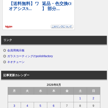
リンク
会員用掲示板
ガラスコーティングのpolishfactory
ネオチューン
記事更新カレンダー
2026年8月
月
火
水
木
金
土
日
1
2
3
4
5
6
7
8
9