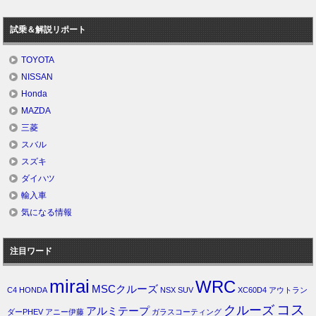
試乗＆解説リポート
TOYOTA
NISSAN
Honda
MAZDA
三菱
スバル
スズキ
ダイハツ
輸入車
気になる情報
注目ワード
mirai
WRC
MSCクルーズ
C4
HONDA
NSX
SUV
XC60D4
アウトラン
コス
クルーズ
アルミテープ
ダーPHEV
アニー伊藤
ガラスコーティング