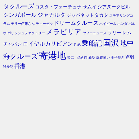
タクルーズ
コスタ・フォーチュナ
サムイ
シアヌークビル
シンガポール
ジャカルタ
ジャパネットタカタ
ステアリングコ
ドリームクルーズ
ラム
テリー伊藤さん
ディーゼル
ハイビーム
ホンダ
ボル
メラビリア
ラリー
レム
ボ
ポリッシュファクトリー
ヤフーニュース
国沢
乗船記
地中
ロイヤルカリビアン
チャバン
丸武
寄港地
海クルーズ
盗難
帯広 焼き肉
新型
燃費良い
玉子焼き
香港
試乗記