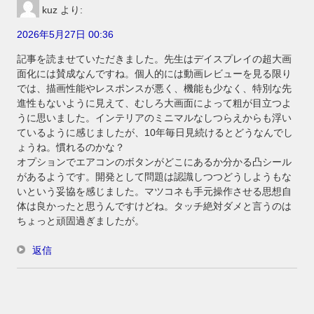
kuz
より:
2026年5月27日 00:36
記事を読ませていただきました。先生はデイスプレイの超大画
面化には賛成なんですね。個人的には動画レビューを見る限り
では、描画性能やレスポンスが悪く、機能も少なく、特別な先
進性もないように見えて、むしろ大画面によって粗が目立つよ
うに思いました。インテリアのミニマルなしつらえからも浮い
ているように感じましたが、10年毎日見続けるとどうなんでし
ょうね。慣れるのかな？
オプションでエアコンのボタンがどこにあるか分かる凸シール
があるようです。開発として問題は認識しつつどうしようもな
いという妥協を感じました。マツコネも手元操作させる思想自
体は良かったと思うんですけどね。タッチ絶対ダメと言うのは
ちょっと頑固過ぎましたが。
返信