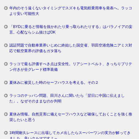
年内のそう遠くないタイミングでスズキも電気軽乗用車を発表へ。ラッコ
より安い可能性大
「BYDに乗ると情報を抜かれたり乗っ取られたりする」はパラノイアの妄
言。心配ならシム抜けばOK
認証問題で自動車業界いじめに終始した国交省、羽田空港危険ニアミス対
応で航空業界の評価もガタ落ち
ラッコで最も評価すべき点は安全性。リアシートベルト、きっちりプリテ
ン付きが全グレード標準装備
夏休みに被災した時のセーフハウスを考える。その２
ラッコのテッパン問題、田川さんに聞いたら「翌日に中国に伝えまし
た」。なぜそのままなのか判明
夏休み情報。自然災害に備えセーフハウスなど確保しておくことを強く推
奨したいと思う
1時間耐久レースに出場してカメ出したらスーパーワンの実力が解ってき
ました。良いクルマですよ～