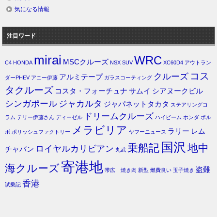
気になる情報
注目ワード
mirai
WRC
MSCクルーズ
C4
HONDA
NSX
SUV
XC60D4
アウトラン
コス
クルーズ
アルミテープ
ダーPHEV
アニー伊藤
ガラスコーティング
タクルーズ
コスタ・フォーチュナ
サムイ
シアヌークビル
シンガポール
ジャカルタ
ジャパネットタカタ
ステアリングコ
ドリームクルーズ
ラム
テリー伊藤さん
ディーゼル
ハイビーム
ホンダ
ボル
メラビリア
ラリー
レム
ボ
ポリッシュファクトリー
ヤフーニュース
国沢
乗船記
地中
ロイヤルカリビアン
チャバン
丸武
寄港地
海クルーズ
盗難
帯広 焼き肉
新型
燃費良い
玉子焼き
香港
試乗記