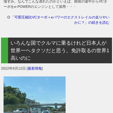
場ずみ。なんでこんな遅れたのかといえば、開発の途中からVCタ
ーボをe-POWERのエンジンとして採用・・・
「可変圧縮比VCターボ＋eパワーのエクストレイルの走りやい
かに？」の続きを読む
いろんな国でクルマに乗るけれど日本人が
世界一ヘタクソだと思う。免許取るの世界1
高いのに
2022年9月12日
[
最新情報
]