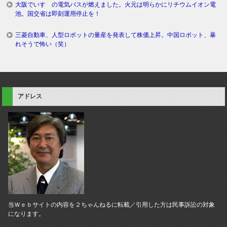
大阪でいすゞの電気バスが燃えました。火元は明らかにリチウムイオン電
池。国交省は即刻運用停止を！
三菱自動車、人型ロボットの量産を発表して株価上昇。中国ロボット、暴
れそうで怖い（笑）
アドレス
当Ｗｅｂサイトの内容を２ちゃんねるに転載／引用した方は民事訴訟の対象
になります。