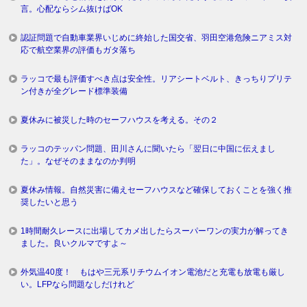
言。心配ならシム抜けばOK
認証問題で自動車業界いじめに終始した国交省、羽田空港危険ニアミス対
応で航空業界の評価もガタ落ち
ラッコで最も評価すべき点は安全性。リアシートベルト、きっちりプリテ
ン付きが全グレード標準装備
夏休みに被災した時のセーフハウスを考える。その２
ラッコのテッパン問題、田川さんに聞いたら「翌日に中国に伝えまし
た」。なぜそのままなのか判明
夏休み情報。自然災害に備えセーフハウスなど確保しておくことを強く推
奨したいと思う
1時間耐久レースに出場してカメ出したらスーパーワンの実力が解ってき
ました。良いクルマですよ～
外気温40度！ もはや三元系リチウムイオン電池だと充電も放電も厳し
い。LFPなら問題なしだけれど