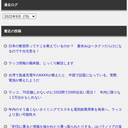
過去ログ
過
去
ロ
最近の投稿
グ
日本の教習所ってナニを教えているのか？ 夏休みはヘタクソだらけにな
るので十分注意を！
ラッコ情報の最終版。じっくり解説します
台湾で急速充電中のbX4Xが燃えたと、中国で話題になっている。実際、
電池が燃えたようだ
ラッコ、70店舗しかないのに10日間で1000台近い受注！ 年内に限りな
く1万台かもしれない
年内のそう遠くないタイミングでスズキも電気軽乗用車を発表へ。ラッコ
より安い可能性大
「BYDに乗ると情報を抜かれたり乗っ取られたりする」はパラノイアの妄