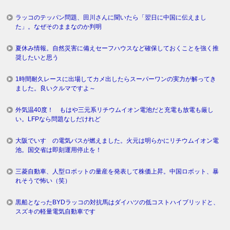
ラッコのテッパン問題、田川さんに聞いたら「翌日に中国に伝えまし
た」。なぜそのままなのか判明
夏休み情報。自然災害に備えセーフハウスなど確保しておくことを強く推
奨したいと思う
1時間耐久レースに出場してカメ出したらスーパーワンの実力が解ってき
ました。良いクルマですよ～
外気温40度！ もはや三元系リチウムイオン電池だと充電も放電も厳し
い。LFPなら問題なしだけれど
大阪でいすゞの電気バスが燃えました。火元は明らかにリチウムイオン電
池。国交省は即刻運用停止を！
三菱自動車、人型ロボットの量産を発表して株価上昇。中国ロボット、暴
れそうで怖い（笑）
黒船となったBYDラッコの対抗馬はダイハツの低コストハイブリッドと、
スズキの軽量電気自動車です