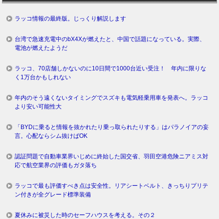
ラッコ情報の最終版。じっくり解説します
台湾で急速充電中のbX4Xが燃えたと、中国で話題になっている。実際、
電池が燃えたようだ
ラッコ、70店舗しかないのに10日間で1000台近い受注！ 年内に限りな
く1万台かもしれない
年内のそう遠くないタイミングでスズキも電気軽乗用車を発表へ。ラッコ
より安い可能性大
「BYDに乗ると情報を抜かれたり乗っ取られたりする」はパラノイアの妄
言。心配ならシム抜けばOK
認証問題で自動車業界いじめに終始した国交省、羽田空港危険ニアミス対
応で航空業界の評価もガタ落ち
ラッコで最も評価すべき点は安全性。リアシートベルト、きっちりプリテ
ン付きが全グレード標準装備
夏休みに被災した時のセーフハウスを考える。その２