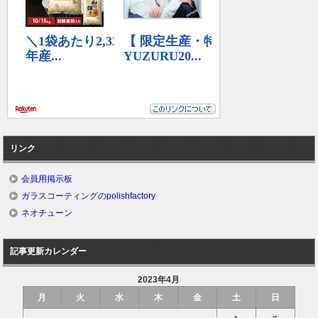
リンク
会員用掲示板
ガラスコーティングのpolishfactory
ネオチューン
記事更新カレンダー
2023年4月
月
火
水
木
金
土
日