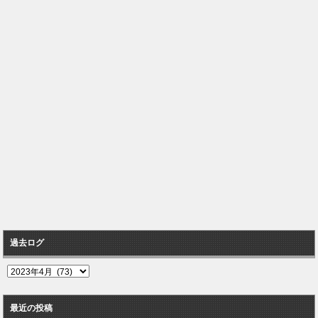
過去ログ
過
去
ロ
最近の投稿
グ