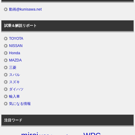
動画@kunisawa.net
試乗＆解説リポート
TOYOTA
NISSAN
Honda
MAZDA
三菱
スバル
スズキ
ダイハツ
輸入車
気になる情報
注目ワード