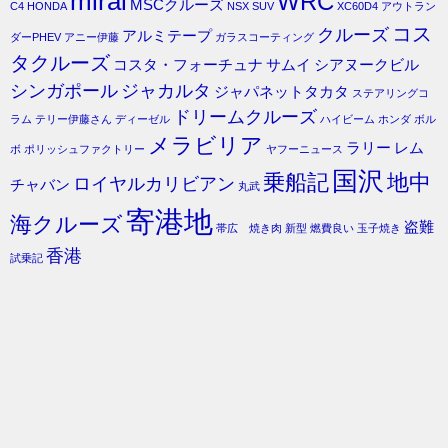
mirai
WRC
MSCクルーズ
C4
HONDA
NSX
SUV
XC60D4
アウトラン
コス
クルーズ
アルミテープ
ダーPHEV
アニー伊藤
ガラスコーティング
タクルーズ
コスタ・フォーチュナ
サムイ
シアヌークビル
シンガポール
ジャカルタ
ジャパネットタカタ
ステアリングコ
ドリームクルーズ
ラム
テリー伊藤さん
ディーゼル
ハイビーム
ホンダ
ボル
メラビリア
ラリー
レム
ボ
ポリッシュファクトリー
ヤフーニュース
国沢
乗船記
地中
ロイヤルカリビアン
チャバン
丸武
寄港地
海クルーズ
盗難
帯広 焼き肉
新型
燃費良い
玉子焼き
香港
試乗記