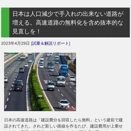
日本は人口減少で手入れの出来ない道路が
増える。高速道路の無料化を含め抜本的な
見直しを！
2023年4月29日
[
試乗＆解説リポート
]
日本の高速道路は「建設費分を回収したら無料」という建前で建
設されてきた。されど新しい路線を作るたび、建設費用が上乗せ